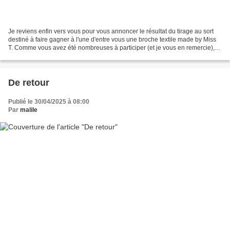
Je reviens enfin vers vous pour vous annoncer le résultat du tirage au sort
destiné à faire gagner à l'une d'entre vous une broche textile made by Miss
T. Comme vous avez été nombreuses à participer (et je vous en remercie),
j'ai fait appel à Mr Random:...
De retour
Publié le 30/04/2025 à 08:00
Par
malile