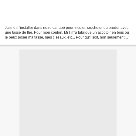
J'aime m'installer dans notre canapé pour tricoter, crocheter ou broder avec
une tasse de thé. Pour mon confort, MrT m'a fabriqué un accotoir en bois où
je peux poser ma tasse, mes ciseaux, etc... Pour qu'il soit, non seulement
utile, mais également joli,...