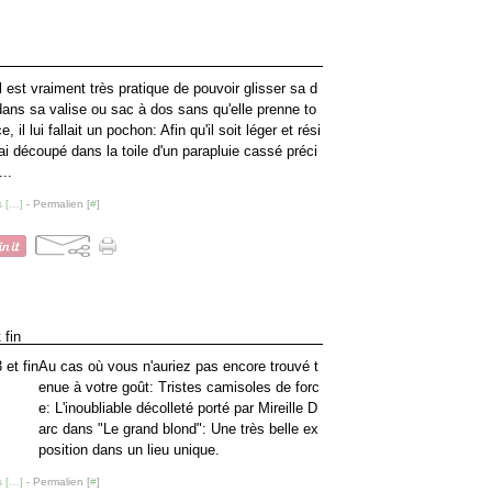
l est vraiment très pratique de pouvoir glisser sa d
ans sa valise ou sac à dos sans qu'elle prenne to
e, il lui fallait un pochon: Afin qu'il soit léger et rési
l'ai découpé dans la toile d'un parapluie cassé préci
..
 [
…
]
- Permalien [
#
]
 fin
Au cas où vous n'auriez pas encore trouvé t
enue à votre goût: Tristes camisoles de forc
e: L'inoubliable décolleté porté par Mireille D
arc dans "Le grand blond": Une très belle ex
position dans un lieu unique.
 [
…
]
- Permalien [
#
]