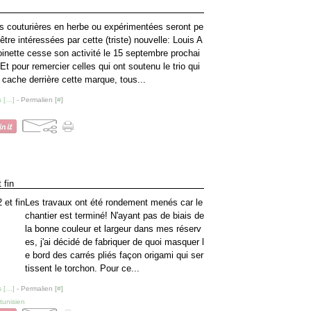
s couturières en herbe ou expérimentées seront pe
-être intéressées par cette (triste) nouvelle: Louis A
oinette cesse son activité le 15 septembre prochai
 Et pour remercier celles qui ont soutenu le trio qui
 cache derrière cette marque, tous...
 [
…
]
- Permalien [
#
]
 fin
Les travaux ont été rondement menés car le
chantier est terminé! N'ayant pas de biais de
la bonne couleur et largeur dans mes réserv
es, j'ai décidé de fabriquer de quoi masquer l
e bord des carrés pliés façon origami qui ser
tissent le torchon. Pour ce...
 [
…
]
- Permalien [
#
]
tunisien