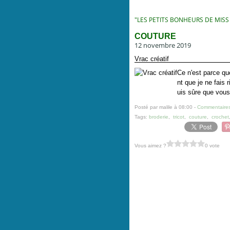
"LES PETITS BONHEURS DE MISS
COUTURE
12 novembre 2019
Vrac créatif
Ce n'est parce q
nt que je ne fais 
uis sûre que vous
Posté par malile à 08:00 -
Commentaires
Tags:
broderie
,
tricot
,
couture
,
crochet
Vous aimez ?
0 vote