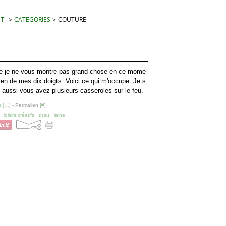
 T"
>
CATEGORIES
>
COUTURE
ue je ne vous montre pas grand chose en ce mome
rien de mes dix doigts. Voici ce qui m'occupe: Je s
 aussi vous avez plusieurs casseroles sur le feu.
 [
…
]
- Permalien [
#
]
,
loisirs créatifs
,
tissu
,
laine