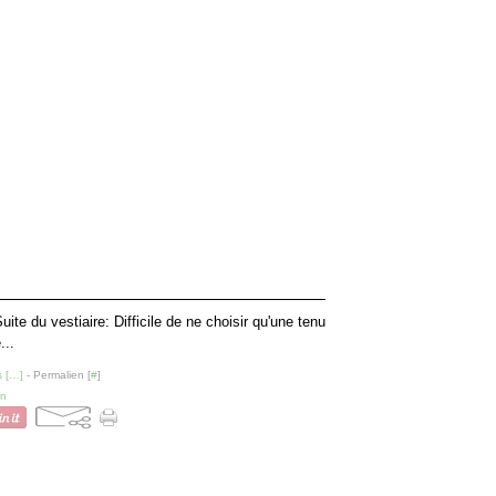
uite du vestiaire: Difficile de ne choisir qu'une tenu
...
 [
…
]
- Permalien [
#
]
on