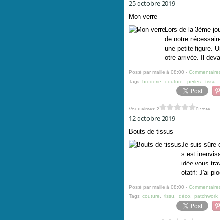
25 octobre 2019
Mon verre
Lors de la 3ème jo
de notre nécessaire 
une petite figure. 
otre arrivée. Il dev
Posté par malile à 08:00 -
Commentaires
Tags:
broderie
,
couture
,
perles
,
tissu
,
Vous aimez ?
0 vote
12 octobre 2019
Bouts de tissus
Je suis sûre 
s est inenvis
idée vous trav
otatif: J'ai p
Posté par malile à 08:00 -
Commentaires
Tags:
couture
,
tissu
,
déco
,
patchwork