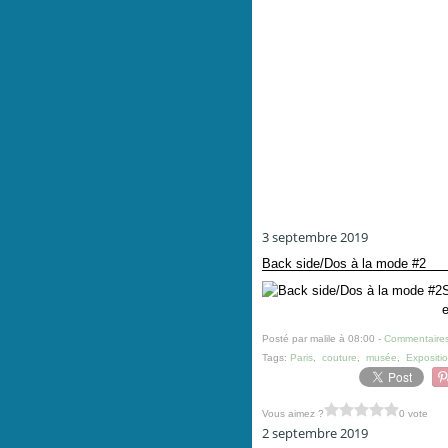
3 septembre 2019
Back side/Dos à la mode #2
S
e
Posté par malile à 08:00 -
Commentaires
Tags:
Paris
,
couture
,
musée
,
Expositi
Vous aimez ?
0 vote
2 septembre 2019