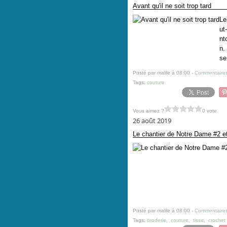
Avant qu'il ne soit trop tard
Le
ut
nt
n.
se
Posté par malile à 08:00 -
Commentaires
Tags:
couture
Vous aimez ?
0 vote
26 août 2019
Le chantier de Notre Dame #2 et
Posté par malile à 08:00 -
Commentaires
Tags:
broderie
,
couture
,
tissu
,
crochet 