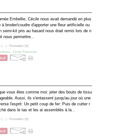
urnée Embellie, Cécile nous avait demandé en plus
à broder/coudre d'apporter une fleur artificielle ou
Un semi-kit pris au hasard nous était remis lors de n
ait nous permettre...
 [
…
]
- Permalien [
#
]
rubans
,
Cécile Franconie
que vous êtes comme moi: jeter des bouts de tissu
ageable. Aussi, ils s'entassent jusqu'au jour où une
erse l'esprit: Un petit coup de fer: Puis de cutter r
ioché dans le tas et les ai assemblés à la...
 [
…
]
- Permalien [
#
]