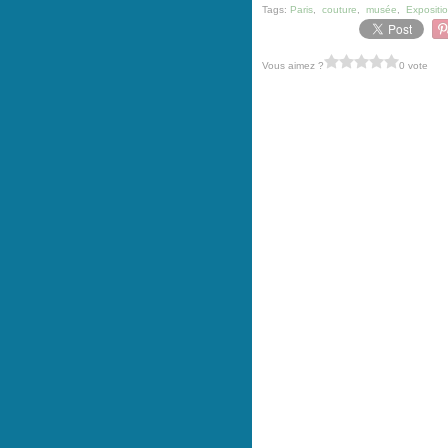
Tags:
Paris
,
couture
,
musée
,
Expositi
Vous aimez ?
0 vote