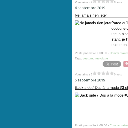
Vous aimez ?
0 vote
6 septembre 2019
Ne jamais rien jeter
Parce qu'i
oudoune d
ute la plac
stant, je 
eusement.
Posté par malile à 08:00 -
Commentaires
Tags:
couture
,
recyclage
Vous aimez ?
0 vote
5 septembre 2019
Back side / Dos à la mode #3 et
Posté par malile à 08:00 -
Commentaires