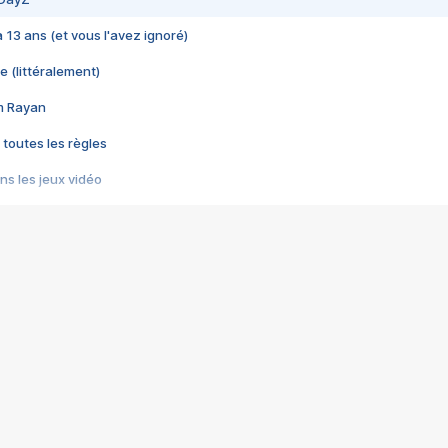
 a 13 ans (et vous l'avez ignoré)
e (littéralement)
im Rayan
 toutes les règles
s les jeux vidéo
us choquant de Rockstar ? - Le scandale BULLY
e plus moche de Steam
du RÊVE tourne au CAUCHEMAR
pendant 8 heures
it… à tort
umiliés par un jeu vidéo
ire - Final Fantasy 8