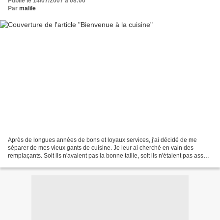
Publié le 14/07/2007 à 08:00
Par
malile
Après de longues années de bons et loyaux services, j'ai décidé de me
séparer de mes vieux gants de cuisine. Je leur ai cherché en vain des
remplaçants. Soit ils n'avaient pas la bonne taille, soit ils n'étaient pas assez
épais, soit leur prix était prohibitif...Que...