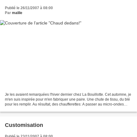
Publié le 26/11/2007 à 08:00
Par
malile
Je les avaient remarquées l'hiver dernier chez La Bouillotte. Cet automne, je
m'en suis inspirée pour m'en fabriquer une paire. Une chute de tissu, du blé
pour les remplir. Au résultat, des chaufferettes: A passer au micro-ondes
avant de les glisser dans...
Customisation
Publié le 23/11/2007 à 08:00