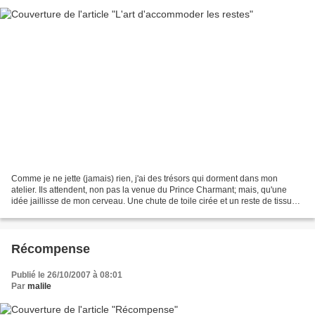
Comme je ne jette (jamais) rien, j'ai des trésors qui dorment dans mon
atelier. Ils attendent, non pas la venue du Prince Charmant; mais, qu'une
idée jaillisse de mon cerveau. Une chute de toile cirée et un reste de tissu
ont vécu cette aventure et sont...
Récompense
Publié le 26/10/2007 à 08:01
Par
malile