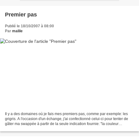
Premier pas
Publié le 18/10/2007 à 08:00
Par
malile
Il y a des domaines où je fais mes premiers pas, comme par exemple: les
grigris. A l'occasion d'un échange, j'ai confectionné celui-ci pour tenter de
gâter ma swappée à partir de la seule indication fournie: "la couleur
turquoise": Il est parti, sans...