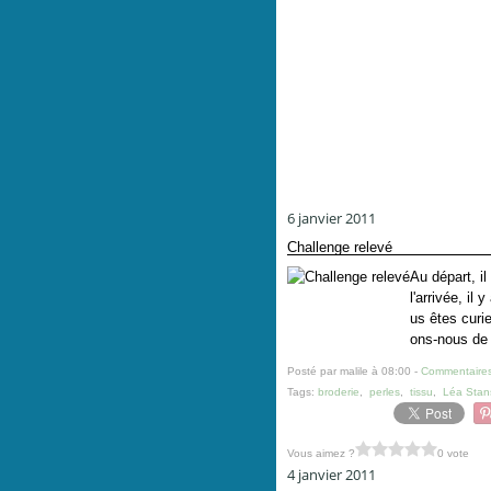
6 janvier 2011
Challenge relevé
Au départ, il
l'arrivée, il
us êtes curi
ons-nous de 
Posté par malile à 08:00 -
Commentaires
Tags:
broderie
,
perles
,
tissu
,
Léa Stan
Vous aimez ?
0 vote
4 janvier 2011