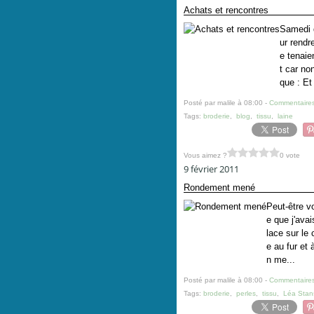
Achats et rencontres
Samedi d
ur rendr
e tenaie
t car no
que : Et 
Posté par malile à 08:00 -
Commentaires
Tags:
broderie
,
blog
,
tissu
,
laine
Vous aimez ?
0 vote
9 février 2011
Rondement mené
Peut-être v
e que j'ava
lace sur le
e au fur et
n me...
Posté par malile à 08:00 -
Commentaires
Tags:
broderie
,
perles
,
tissu
,
Léa Stan