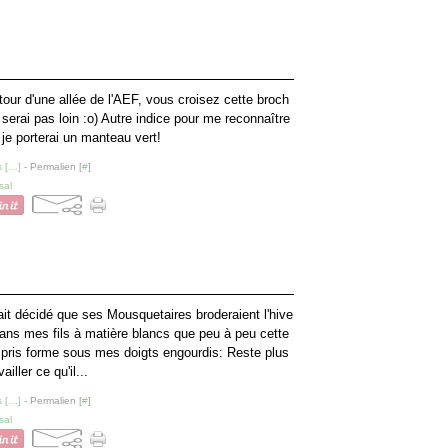
étour d'une allée de l'AEF, vous croisez cette broch
e serai pas loin :o) Autre indice pour me reconnaître
 je porterai un manteau vert!
 [
…
]
- Permalien [
#
]
sal
ait décidé que ses Mousquetaires broderaient l'hive
dans mes fils à matière blancs que peu à peu cette
a pris forme sous mes doigts engourdis: Reste plus
ailler ce qu'il...
 [
…
]
- Permalien [
#
]
sal