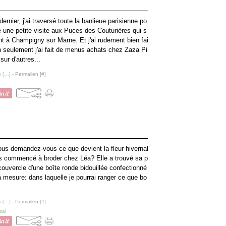
ernier, j'ai traversé toute la banlieue parisienne po
e une petite visite aux Puces des Couturières qui s
nt à Champigny sur Marne. Et j'ai rudement bien fai
n seulement j'ai fait de menus achats chez Zaza Pi
sur d'autres...
 [
…
]
- Permalien [
#
]
ous demandez-vous ce que devient la fleur hivernal
is commencé à broder chez Léa? Elle a trouvé sa p
 couvercle d'une boîte ronde bidouillée confectionné
 à mesure: dans laquelle je pourrai ranger ce que bo
 [
…
]
- Permalien [
#
]
sal