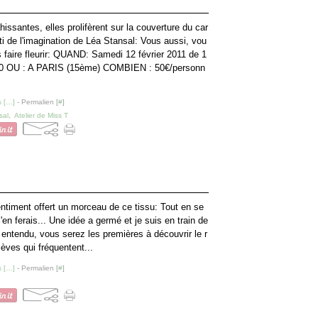
hissantes, elles prolifèrent sur la couverture du car
ti de l'imagination de Léa Stansal: Vous aussi, vou
s faire fleurir: QUAND: Samedi 12 février 2011 de 1
0 OU : A PARIS (15ème) COMBIEN : 50€/personn
 [
…
]
- Permalien [
#
]
sal
,
Atelier de Miss T
ntiment offert un morceau de ce tissu: Tout en se
en ferais... Une idée a germé et je suis en train de
n entendu, vous serez les premières à découvrir le r
lèves qui fréquentent...
 [
…
]
- Permalien [
#
]