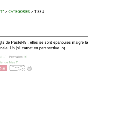
 T"
>
CATEGORIES
>
TISSU
gts de Pastel49 , elles se sont épanouies malgré la
ernale: Un joli carnet en perspective :o)
 [
…
]
- Permalien [
#
]
lier de Miss T