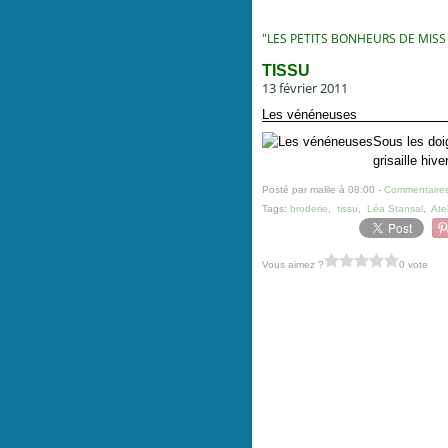
"LES PETITS BONHEURS DE MISS
TISSU
13 février 2011
Les vénéneuses
Sous les doi
grisaille hiv
Posté par malile à 08:00 -
Commentaires
Tags:
broderie
,
tissu
,
Léa Stansal
,
Ate
Vous aimez ?
0 vote