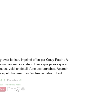
 y avait le tissu imprimé offert par Crazy Patch : A
 y a un panneau indicateur: Parce que je sais que vo
euses, voici un détail d'une des branches: Approch
ce petit homme: Pas l'air très aimable... Faut...
 [
…
]
- Permalien [
#
]
sal
,
Atelier de Miss T