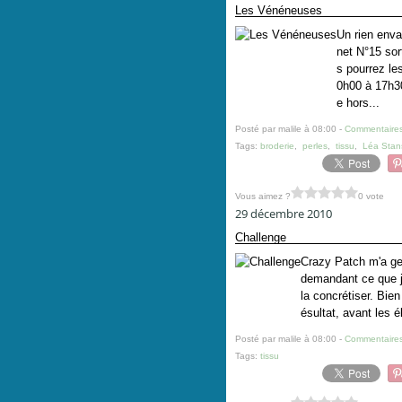
Les Vénéneuses
Un rien enva
net N°15 sor
s pourrez le
0h00 à 17h3
e hors...
Posté par malile à 08:00 -
Commentaires
Tags:
broderie
,
perles
,
tissu
,
Léa Stan
Vous aimez ?
0 vote
29 décembre 2010
Challenge
Crazy Patch m'a ge
demandant ce que j'
la concrétiser. Bie
ésultat, avant les é
Posté par malile à 08:00 -
Commentaires
Tags:
tissu