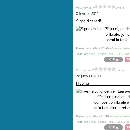
Vous aimez ?
0 vote
8 février 2011
Signe distinctif
Si jeudi, au d
e florale, je n
parmi la foule:
Posté par malile à 08:00 -
Commentaires
Tags:
broderie
,
perles
,
tissu
,
Léa Stan
Vous aimez ?
0 vote
28 janvier 2011
Hivernal
Lundi dernier, Léa av
r. C'est en piochant 
composition florale 
qu'à travailler et retrav
Posté par malile à 08:00 -
Commentaires
Tags:
broderie
,
perles
,
tissu
,
Léa Stan