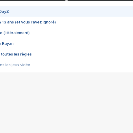
 DayZ
 a 13 ans (et vous l'avez ignoré)
e (littéralement)
im Rayan
 toutes les règles
s les jeux vidéo
us choquant de Rockstar ? - Le scandale BULLY
e plus moche de Steam
du RÊVE tourne au CAUCHEMAR
pendant 8 heures
it… à tort
umiliés par un jeu vidéo