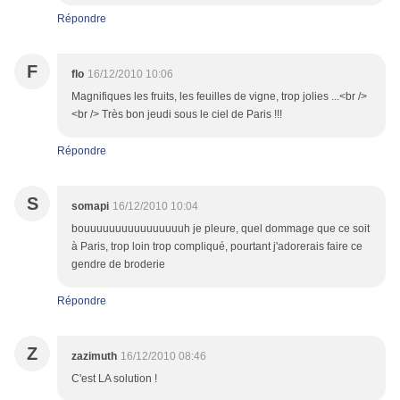
Répondre
F
flo
16/12/2010 10:06
Magnifiques les fruits, les feuilles de vigne, trop jolies ...<br />
<br /> Très bon jeudi sous le ciel de Paris !!!
Répondre
S
somapi
16/12/2010 10:04
bouuuuuuuuuuuuuuuuh je pleure, quel dommage que ce soit
à Paris, trop loin trop compliqué, pourtant j'adorerais faire ce
gendre de broderie
Répondre
Z
zazimuth
16/12/2010 08:46
C'est LA solution !