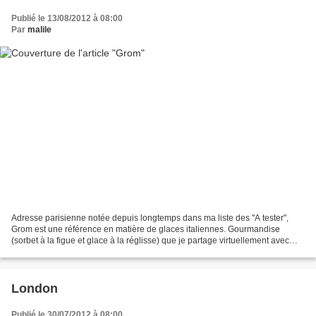
Publié le 13/08/2012 à 08:00
Par
malile
Adresse parisienne notée depuis longtemps dans ma liste des "A tester",
Grom est une référence en matière de glaces italiennes. Gourmandise
(sorbet à la figue et glace à la réglisse) que je partage virtuellement avec
vous: Plein d'autres parfums à découvrir...
London
Publié le 30/07/2012 à 08:00