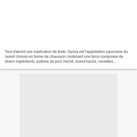
Tout d'abord une explication de texte: Gyoza est l'appellation japonaise du
ravioli chinois en forme de chausson contenant une farce composée de
divers ingrédients: poitrine de porc haché, boeuf haché, crevettes,
légumes,.... bref vous pouvez y mettre...