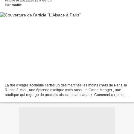
Publié le 29/12/2011 à 08:00
Par
malile
La rue d'Aligre accueille certes un des marchés les moins chers de Paris, la
Ruche à Miel , une épicerie exotique mais aussi Le Garde Manger , une
boutique qui regorge de produits alsaciens artisanaux: Comment ça je suis
gourmande!