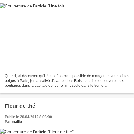
Quand j'ai découvert qu'il était désormais possible de manger de vraies frites
belges à Paris, j'en ai salivé d'avance. Les Rois de la frite ont ouvert deux
boutiques dans la capitale dont une minuscule dans le 5ème
arrondissement, au 184 rue Saint Jacques,...
Fleur de thé
Publié le 20/04/2012 à 08:00
Par
malile