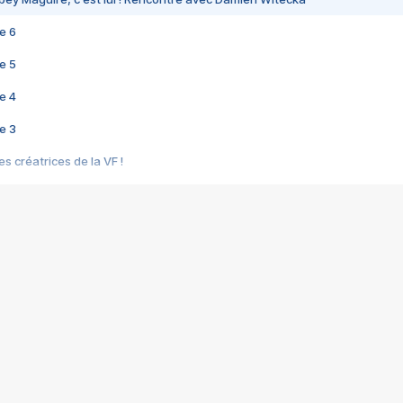
e 6
e 5
e 4
e 3
s créatrices de la VF !
e 2
e 1
e Mektoub My Love arrive enfin ! Rencontre avec Shaïn Boumedine et Sal
i : après Toni en famille
elle réalise le bouleversant Dites lui que je l'aime
ais ! Rencontre autour de Vie privée de Rebecca Zlotowski
 de Marguerite, Grave... Rencontre avec Ella Rumpf