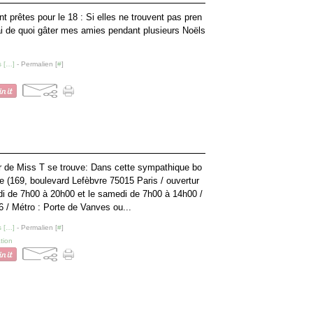
t prêtes pour le 18 : Si elles ne trouvent pas pren
ai de quoi gâter mes amies pendant plusieurs Noëls
 [
…
]
- Permalien [
#
]
ier de Miss T se trouve: Dans cette sympathique bo
ie (169, boulevard Lefèbvre 75015 Paris / ouvertur
edi de 7h00 à 20h00 et le samedi de 7h00 à 14h00 /
6 / Métro : Porte de Vanves ou...
 [
…
]
- Permalien [
#
]
tion