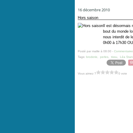
16 décembre 2010
Hors saison
Il est désormais 
bout du monde lor
nous interdit de 
0h00 à 17h30 OU
Posté par malile à 08:00 -
Commentaires
Tags:
broderie
,
perles
,
tissu
,
Léa Stan
Vous aimez ?
0 vote