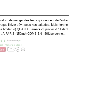
mal vu de manger des fruits qui viennent de l'autre
sque l'hiver sévit sous nos latitudes. Mais rien ne
les broder :o) QUAND: Samedi 22 janvier 2011 de 1
 : A PARIS (15ème) COMBIEN : 50€/personne...
 [
…
]
- Permalien [
#
]
sal
,
Atelier de Miss T