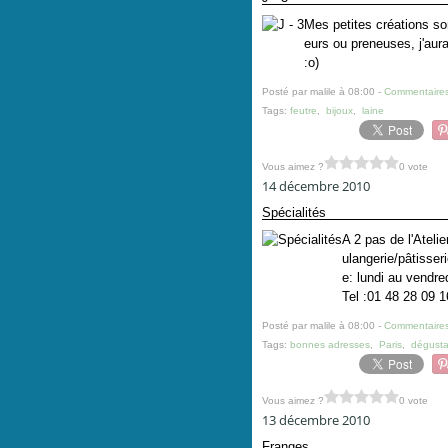
Mes petites créations son
eurs ou preneuses, j'aur
:o)
Posté par malile à 08:00 -
Commentaires
Tags:
feutre
,
bijoux
,
laine
Vous aimez ?
0 vote
14 décembre 2010
Spécialités
A 2 pas de l'Atel
ulangerie/pâtisser
e: lundi au vendr
Tel :01 48 28 09 1
Posté par malile à 08:00 -
Commentaires
Tags:
bonnes adresses
,
Paris
,
dégusta
Vous aimez ?
0 vote
13 décembre 2010
Franges