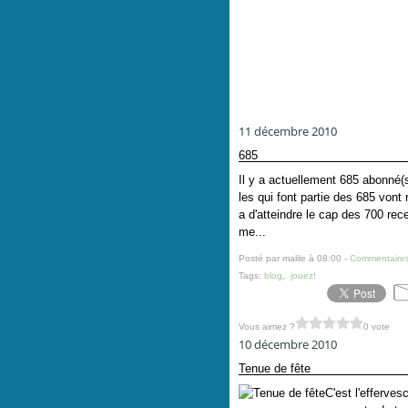
11 décembre 2010
685
Il y a actuellement 685 abonné(s
les qui font partie des 685 vont
a d'atteindre le cap des 700 rec
me...
Posté par malile à 08:00 -
Commentaires
Tags:
blog
,
jouez!
Vous aimez ?
0 vote
10 décembre 2010
Tenue de fête
C'est l'efferve