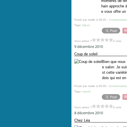
moments de tem
hain approche à
e vous offre un 
Posté par malile à 08:00 -
Commentaires
Tags:
bijoux
Vous aimez ?
0 vote
9 décembre 2010
Coup de soleil
Bien que nous h
e salon: Je sui
st cette variét
dois qui est en 
Posté par malile à 08:00 -
Commentaires
Tags:
nature
Vous aimez ?
0 vote
8 décembre 2010
Chez Léa