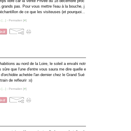
ps libre car la Vente Privée du 18 décembre proc
 grands pas. Pour vous mettre l'eau à la bouche, j
échantillon de ce que les visiteuses (et pourquoi...
 [
…
]
- Permalien [
#
]
abitions au nord de la Loire, le soleil a envahi notr
s sûre que l'une d'entre vous saura me dire quelle e
é d'orchidée achetée l'an dernier chez le Grand Sué
train de refleurir :o)
 [
…
]
- Permalien [
#
]