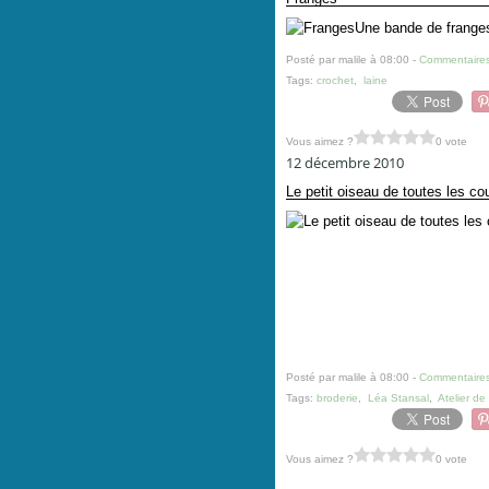
Une bande de franges 
Posté par malile à 08:00 -
Commentaires
Tags:
crochet
,
laine
Vous aimez ?
0 vote
12 décembre 2010
Le petit oiseau de toutes les co
Posté par malile à 08:00 -
Commentaires
Tags:
broderie
,
Léa Stansal
,
Atelier de
Vous aimez ?
0 vote