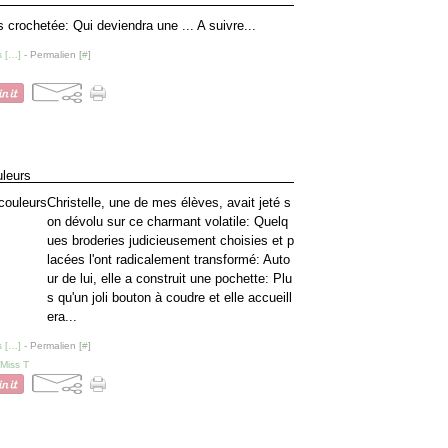
crochetée: Qui deviendra une ... A suivre...
 [
…
]
- Permalien [
#
]
uleurs
Christelle, une de mes élèves, avait jeté s
on dévolu sur ce charmant volatile: Quelq
ues broderies judicieusement choisies et p
lacées l'ont radicalement transformé: Auto
ur de lui, elle a construit une pochette: Plu
s qu'un joli bouton à coudre et elle accueill
era...
 [
…
]
- Permalien [
#
]
 Miss T