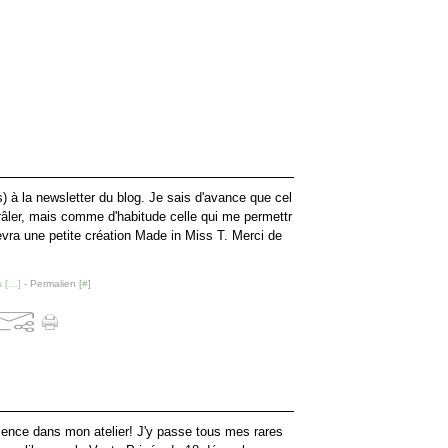
) à la newsletter du blog. Je sais d'avance que cel
 râler, mais comme d'habitude celle qui me permettr
evra une petite création Made in Miss T. Merci de
 [
…
]
- Permalien [
#
]
scence dans mon atelier! J'y passe tous mes rares