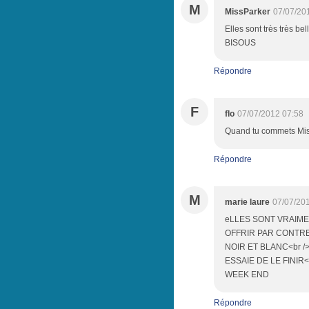
M
MissParker
07/07/20
Elles sont très très bel
BISOUS
Répondre
F
flo
07/07/2012 07:58
Quand tu commets Miss
Répondre
M
marie laure
07/07/20
eLLES SONT VRAIME
OFFRIR PAR CONTR
NOIR ET BLANC<br /
ESSAIE DE LE FINIR<
WEEK END
Répondre