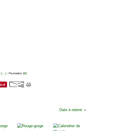
 [
…
]
- Permalien [
#
]
Date à retenir