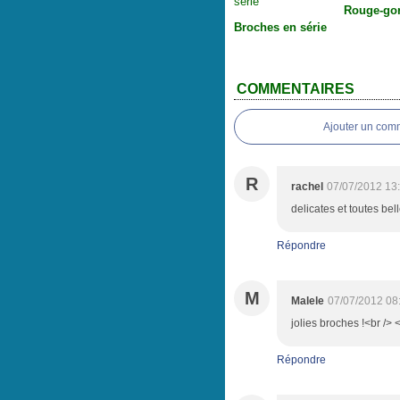
Rouge-go
Broches en série
COMMENTAIRES
Ajouter un com
R
rachel
07/07/2012 13
delicates et toutes bel
Répondre
M
Malele
07/07/2012 08
jolies broches !<br /> 
Répondre