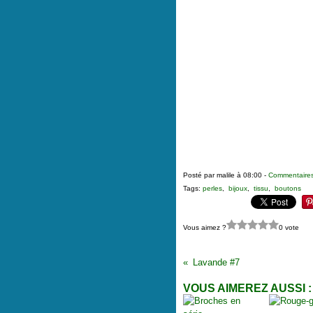
Posté par malile à 08:00 -
Commentaires
Tags:
perles
,
bijoux
,
tissu
,
boutons
Vous aimez ?
0 vote
Lavande #7
VOUS AIMEREZ AUSSI :