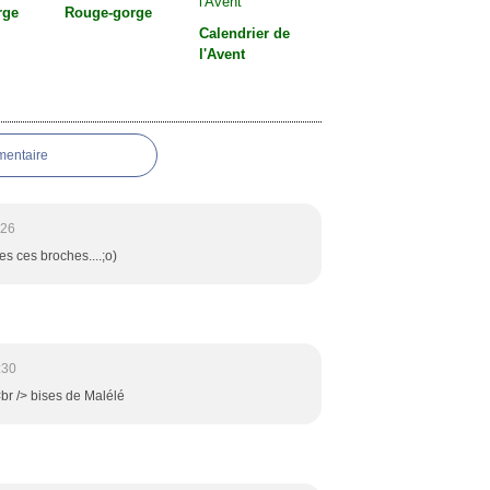
rge
Rouge-gorge
Calendrier de
l'Avent
mentaire
:26
les ces broches....;o)
:30
<br /> bises de Malélé