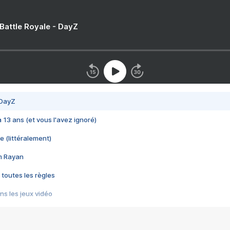
 Battle Royale - DayZ
 DayZ
 a 13 ans (et vous l'avez ignoré)
e (littéralement)
im Rayan
 toutes les règles
s les jeux vidéo
us choquant de Rockstar ? - Le scandale BULLY