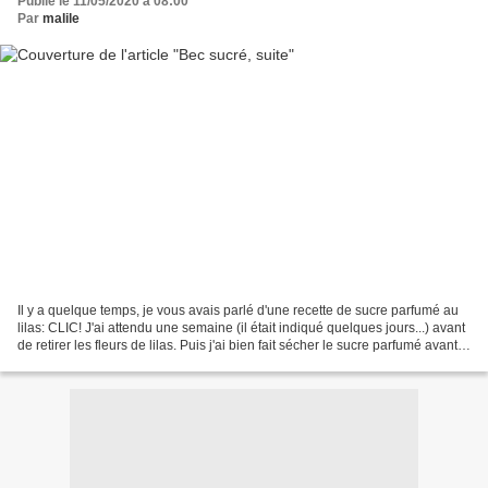
Publié le 11/05/2020 à 08:00
Par
malile
Il y a quelque temps, je vous avais parlé d'une recette de sucre parfumé au
lilas: CLIC! J'ai attendu une semaine (il était indiqué quelques jours...) avant
de retirer les fleurs de lilas. Puis j'ai bien fait sécher le sucre parfumé avant
de le remettre...