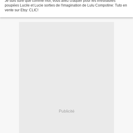
Je suis sûre que comme moi, vous allez craquer pour les irrésistibles
poupées Lucile et Lucie sorties de l'imagination de Lulu Compotine: Tuto en
vente sur Etsy: CLIC!
Publicité