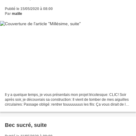
Publié le 15/05/2020 à 08:00
Par
malile
Il y a quelque temps, je vous présentais mon projet tricotesque: CLIC! Soir
après soir, je découvrais sa construction: Il vient de tomber de mes aiguilles
circulaires: Passage obligé: rentrer touuuuuuus les fils: Ça vous dirait de le
voir une fois bl...
Bec sucré, suite