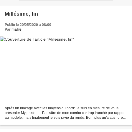
Millésime, fin
Publié le 20/05/2020 à 08:00
Par
malile
Après un blocage avec les moyens du bord: Je suis en mesure de vous
présenter My precious: Pas sûre de mon combo car trop tranché par rapport
au modèle; mais finalement je suis ravie du rendu. Bon, plus qu'à attendre
les frimas de l'automne pour le porter....