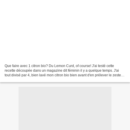
Que faire avec 1 citron bio? Du Lemon Curd, of course! J'ai testé cette
recette découpée dans un magazine dit féminin il y a quelque temps. J'ai
tout divisé par 4, bien lavé mon citron bio bien avant d'en prélever le zeste
que je n'ai pas trop haché pour...