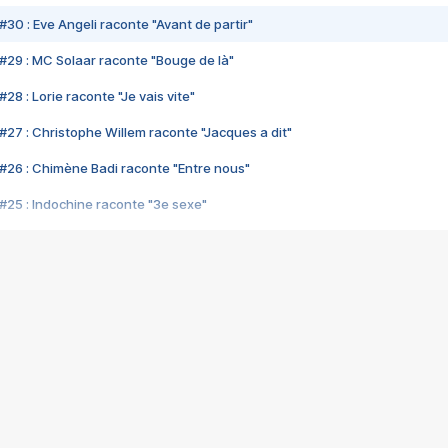
#30 : Eve Angeli raconte "Avant de partir"
#29 : MC Solaar raconte "Bouge de là"
28 : Lorie raconte "Je vais vite"
#27 : Christophe Willem raconte "Jacques a dit"
#26 : Chimène Badi raconte "Entre nous"
#25 : Indochine raconte "3e sexe"
#24 : Zaho raconte "C'est chelou"
#23 : Patrick Bruel raconte "Au café des délices"
#22 : Kyo raconte "Le chemin"
#21 : Nolwenn Leroy raconte "Cassé"
#20 : Patrick Hernandez raconte "Born to be alive"
#19 : Lorie raconte "Près de moi"