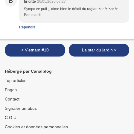
B
brigitte
26/05/2020 07:27
Sympa ce pull ; j'aime bien le détail du raglan.<br /> <br />
Bon mardi .
Répondre
< Vietnam #10
La star du jardin >
Hébergé par Canalblog
Top articles
Pages
Contact
Signaler un abus
C.G.U.
Cookies et données personnelles