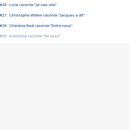
28 : Lorie raconte "Je vais vite"
#27 : Christophe Willem raconte "Jacques a dit"
#26 : Chimène Badi raconte "Entre nous"
#25 : Indochine raconte "3e sexe"
#24 : Zaho raconte "C'est chelou"
#23 : Patrick Bruel raconte "Au café des délices"
#22 : Kyo raconte "Le chemin"
#21 : Nolwenn Leroy raconte "Cassé"
#20 : Patrick Hernandez raconte "Born to be alive"
#19 : Lorie raconte "Près de moi"
#18 : Michael Jones raconte "A nos actes manqués" (avec Jean-Jacque
#17 : Khaled raconte "Aïcha"