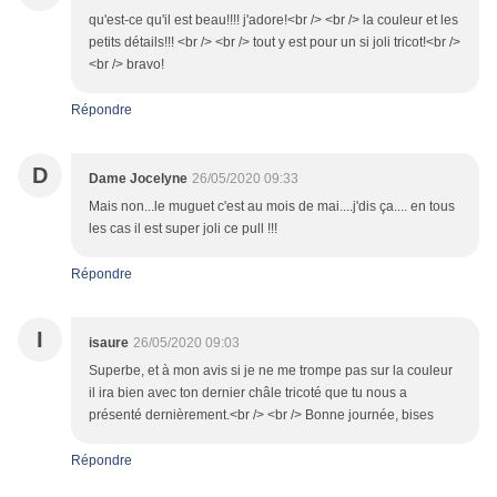
qu'est-ce qu'il est beau!!!! j'adore!<br /> <br /> la couleur et les
petits détails!!! <br /> <br /> tout y est pour un si joli tricot!<br />
<br /> bravo!
Répondre
D
Dame Jocelyne
26/05/2020 09:33
Mais non...le muguet c'est au mois de mai....j'dis ça.... en tous
les cas il est super joli ce pull !!!
Répondre
I
isaure
26/05/2020 09:03
Superbe, et à mon avis si je ne me trompe pas sur la couleur
il ira bien avec ton dernier châle tricoté que tu nous a
présenté dernièrement.<br /> <br /> Bonne journée, bises
Répondre