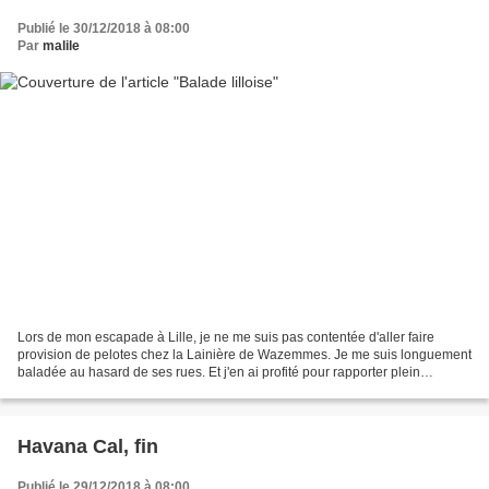
Publié le 30/12/2018 à 08:00
Par
malile
Lors de mon escapade à Lille, je ne me suis pas contentée d'aller faire
provision de pelotes chez la Lainière de Wazemmes. Je me suis longuement
baladée au hasard de ses rues. Et j'en ai profité pour rapporter plein
d'images: Qui n'a pas fredonné ou entendu...
Havana Cal, fin
Publié le 29/12/2018 à 08:00