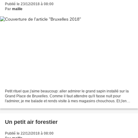
Publié le 23/12/2018 à 08:00
Par
malile
Petit rituel que j'aime beaucoup: aller admirer le grand sapin installé sur la
Grand Place de Bruxelles. Comme il faut attendre qu'il fasse nuit pour
l'admirer, je me balade et rends visite à mes magasins chouchous. Et j'en
profite pour faire des photos:...
Un petit air forestier
Publié le 22/12/2018 à 08:00