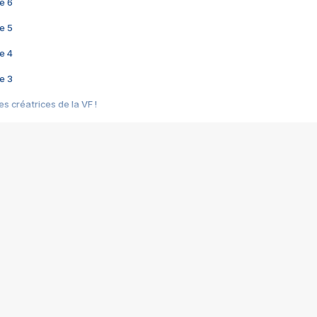
e 6
e 5
e 4
e 3
s créatrices de la VF !
e 2
e 1
e Mektoub My Love arrive enfin ! Rencontre avec Shaïn Boumedine et Sal
i : après Toni en famille
elle réalise le bouleversant Dites lui que je l'aime
ais ! Rencontre autour de Vie privée de Rebecca Zlotowski
 de Marguerite, Grave... Rencontre avec Ella Rumpf
 Les Rêveurs, un film intime sur la santé mentale