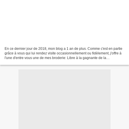
En ce dernier jour de 2018, mon blog a 1 an de plus. Comme c'est en partie
grâce à vous qui lui rendez visite occasionnellement ou fidèlement, j'offre à
l'une d'entre vous une de mes broderie: Libre à la gagnante de la
transformer en pochette, de l'inclure...