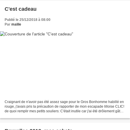
C'est cadeau
Publié le 25/12/2018 à 08:00
Par
malile
Craignant de n'avoir pas été assez sage pour le Gros Bonhomme habillé en
rouge, j'avais pris la précaution de rapporter de mon escapade lilloise CLIC!
de quoi remplir mes petits souliers: C'était inutile car j'ai été drôlement gâtée
:o) J'espère que vous...