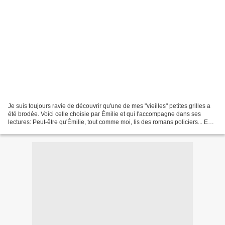
Je suis toujours ravie de découvrir qu'une de mes "vieilles" petites grilles a
été brodée. Voici celle choisie par Émilie et qui l'accompagne dans ses
lectures: Peut-être qu'Émilie, tout comme moi, lis des romans policiers... En
ce moment, je suis plongée...