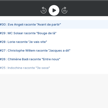
#30 : Eve Angeli raconte "Avant de partir"
#29 : MC Solaar raconte "Bouge de là"
28 : Lorie raconte "Je vais vite"
#27 : Christophe Willem raconte "Jacques a dit"
#26 : Chimène Badi raconte "Entre nous"
#25 : Indochine raconte "3e sexe"
#24 : Zaho raconte "C'est chelou"
#23 : Patrick Bruel raconte "Au café des délices"
#22 : Kyo raconte "Le chemin"
#21 : Nolwenn Leroy raconte "Cassé"