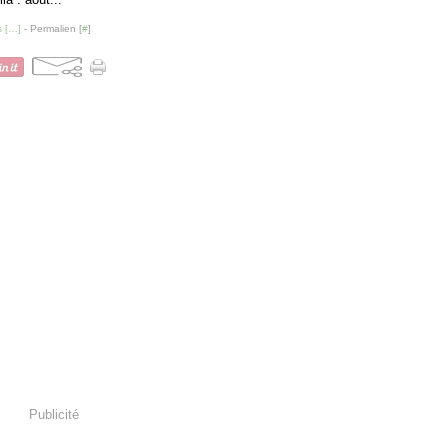
 [
…
]
- Permalien [
#
]
Publicité