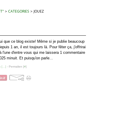
 T"
>
CATEGORIES
>
JOUEZ
ui que ce blog existe! Même si je publie beaucoup
uis 1 an, il est toujours là. Pour fêter ça, j'offrirai
à l'une d'entre vous qui me laissera 1 commentaire
025 minuit. Et puisqu'on parle...
 [
…
]
- Permalien [
#
]