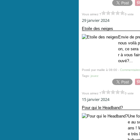
Vous aimez ?
0 vote
29 janvier 2024
Etoile des neiges
Envie de pr
nous voilà p
on, ce sera
r à vous fai
ouvé?...
Posté par malile à 08:00 -
Commentaires
Tags:
jouez
Vous aimez ?
0 vote
15 janvier 2024
Pour qui le Headband?
Une foi
e au so
ans ! 
e très 
bah voi