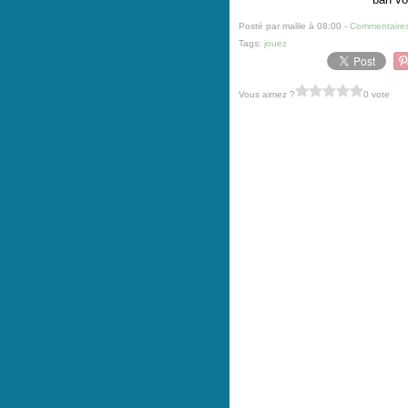
Posté par malile à 08:00 -
Commentaires
Tags:
jouez
Vous aimez ?
0 vote