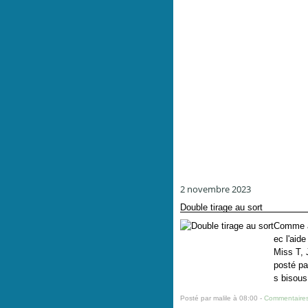
2 novembre 2023
Double tirage au sort
Comme an
ec l'aid
Miss T, 
posté pa
s bisous
Posté par malile à 08:00 -
Commentaires