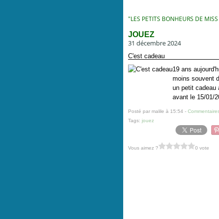
"LES PETITS BONHEURS DE MISS
JOUEZ
31 décembre 2024
C'est cadeau
19 ans aujourd'h
moins souvent dep
un petit cadeau 
avant le 15/01/2
Posté par malile à 15:54 -
Commentaires
Tags:
jouez
Vous aimez ?
0 vote