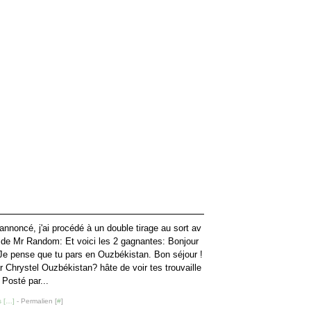
noncé, j'ai procédé à un double tirage au sort av
e de Mr Random: Et voici les 2 gagnantes: Bonjour
Je pense que tu pars en Ouzbékistan. Bon séjour !
r Chrystel Ouzbékistan? hâte de voir tes trouvaille
 Posté par...
 [
…
]
- Permalien [
#
]