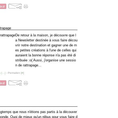
trapage
De retour à la maison, je découvre que l
a Newsletter destinée à vous faire décou
vrir notre destination et gagner une de m
es petites créations à l'une de celles qui
auraient la bonne réponse n'a pas été di
stribuée :o( Aussi, j'organise une sessio
n de rattrapage...
 [
…
]
- Permalien [
#
]
ongtemps que nous n'étions pas partis à la découver
monde. Quoi de mieux qu'un rébus pour vous faire d