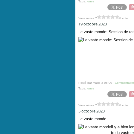
Tags:
jouez
Vous aimez ?
0 vote
19 octobre 2023
Le vaste monde: Session de rat
Posté par malile à 06:00 -
Commentaires
Tags:
jouez
Vous aimez ?
0 vote
5 octobre 2023
Le vaste monde
Il y a bien l
te du vaste 