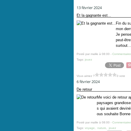
13 février 2024
Et la gagnante est...
Fin du su
mon derni
Je pense
peut-être
surtout...
Posté par malile à 08:00 -
Commentaires
Tags:
jouez
Vous aimez ?
0 vote
6 février 2024
De retour
Me voici de retour a
paysages grandioses 
s qui avaient deviné
ous souhaite Bonne c
Posté par malile à 08:00 -
Commentaires
Tags:
voyage
,
nature
,
jouez