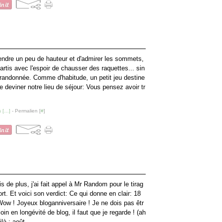
endre un peu de hauteur et d'admirer les sommets,
artis avec l'espoir de chausser des raquettes... sin
 randonnée. Comme d'habitude, un petit jeu destine
re deviner notre lieu de séjour: Vous pensez avoir tr
 [
…
]
- Permalien [
#
]
s de plus, j'ai fait appel à Mr Random pour le tirag
rt. Et voici son verdict: Ce qui donne en clair: 18
Wow ! Joyeux bloganniversaire ! Je ne dois pas êtr
loin en longévité de blog, il faut que je regarde ! (ah
là : août...