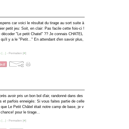
spens car voici le résultat du tirage au sort suite à
er petit jeu: Soit, en clair: Pas facile cette fois-ci !
 décoder "Le petit Chatel" ?? Je connais CHATEL
 qu'il y a le "Petit..." En attendant d'en savoir plus,
 [
…
]
- Permalien [
#
]
près avoir pris un bon bol d'air, randonné dans des
et parfois enneigés: Si vous faites partie de celle
 que Le Petit Châtel était notre camp de base, je v
hance! pour le tirage...
 [
…
]
- Permalien [
#
]