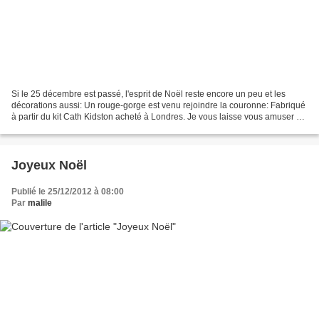
Si le 25 décembre est passé, l'esprit de Noël reste encore un peu et les
décorations aussi: Un rouge-gorge est venu rejoindre la couronne: Fabriqué
à partir du kit Cath Kidston acheté à Londres. Je vous laisse vous amuser au
jeu des différences...
Joyeux Noël
Publié le 25/12/2012 à 08:00
Par
malile