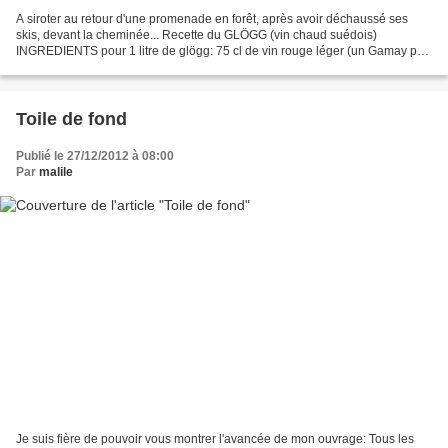
A siroter au retour d'une promenade en forêt, après avoir déchaussé ses
skis, devant la cheminée... Recette du GLÖGG (vin chaud suédois)
INGREDIENTS pour 1 litre de glögg: 75 cl de vin rouge léger (un Gamay par
exemple) 2,5 dl d’eau 1 écorce de pamplemousse...
Toile de fond
Publié le 27/12/2012 à 08:00
Par
malile
Je suis fière de pouvoir vous montrer l'avancée de mon ouvrage: Tous les