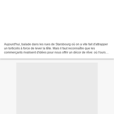
Aujourd'hui, balade dans les rues de Starsbourg où on a vite fait d'attrapper
un torticolis à force de lever la tête. Mais il faut reconnaître que les
commerçants rivalisent d'idées pour nous offrir un décor de rêve: où l'ours
tient la vedette: Je ne...