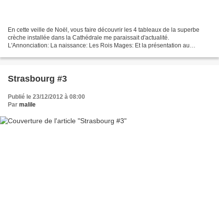
En cette veille de Noël, vous faire découvrir les 4 tableaux de la superbe
crèche installée dans la Cathédrale me paraissait d'actualité.
L'Annonciation: La naissance: Les Rois Mages: Et la présentation au
Temple: Moment féerique: l'exposition d'une partie...
Strasbourg #3
Publié le 23/12/2012 à 08:00
Par
malile