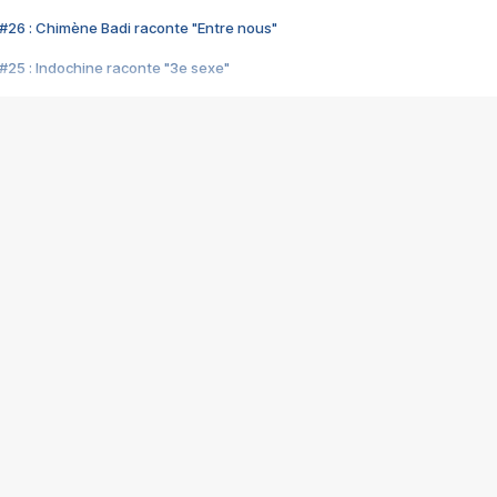
#26 : Chimène Badi raconte "Entre nous"
#25 : Indochine raconte "3e sexe"
#24 : Zaho raconte "C'est chelou"
#23 : Patrick Bruel raconte "Au café des délices"
#22 : Kyo raconte "Le chemin"
#21 : Nolwenn Leroy raconte "Cassé"
#20 : Patrick Hernandez raconte "Born to be alive"
#19 : Lorie raconte "Près de moi"
#18 : Michael Jones raconte "A nos actes manqués" (avec Jean-Jacque
#17 : Khaled raconte "Aïcha"
#16 : Corneille raconte "Parce qu'on vient de loin"
#15 : Indochine raconte "L'aventurier"