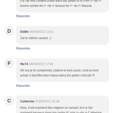
il a l'air très content d'être dans ton jardin hi hi !!<br /> <br />
bonne soirée<br /> <br /> bisous<br /> <br /> Maryse
Répondre
D
Didith
09/09/2012 12:01
J'ai le même canard ;-)
Répondre
F
filv74
08/09/2012 17:08
Oh oui je te comprends, j'adore le bois aussi, c'est un bon
achat, il doit être bien mieux dans ton jardin c'est sûr !!!
Répondre
C
Catherine
07/09/2012 20:36
rhoo, il est vraiment très mignon ce canard, et il a l'air
vraiment heureux dans ton jardin !!! :)<br /> <br /> Catherine