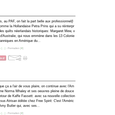
s, au PAF, on fait la part belle aux professionnel(l
omme la Hollandaise Petra Prins qui a su réinterpr
des quilts néerlandais historiques: Margaret Mew, v
d'Australie, qui nous emmène dans les 13 Colonie
tanniques en Amérique du...
 [
…
]
- Permalien [
#
]
ue ça a l'air de vous plaire, on continue avec l'Am
ine Norma Whaley et ses oeuvres pleine de douce
etour de Kaffe Fassett: avec sa nouvelle collection
ssus Atrisan éditée chez Free Spirit: C'est l'Améric
Amy Butler qui, avec ses...
 [
…
]
- Permalien [
#
]