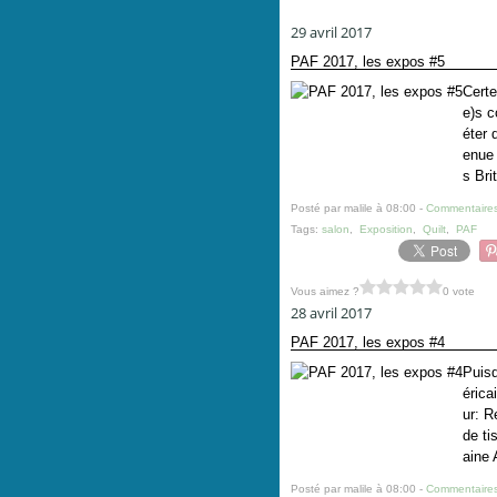
29 avril 2017
PAF 2017, les expos #5
Certe
e)s c
éter 
enue 
s Bri
Posté par malile à 08:00 -
Commentaires
Tags:
salon
,
Exposition
,
Quilt
,
PAF
Vous aimez ?
0 vote
28 avril 2017
PAF 2017, les expos #4
Puisq
érica
ur: R
de ti
aine 
Posté par malile à 08:00 -
Commentaires