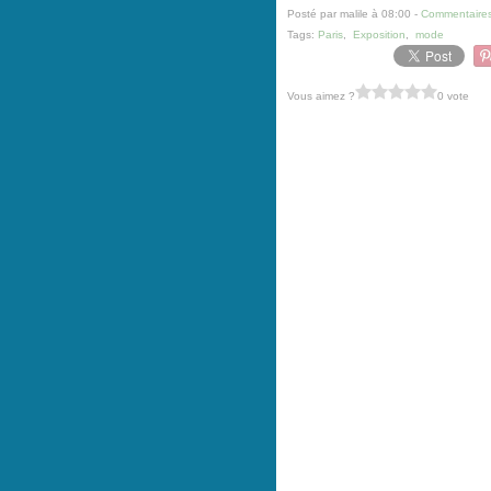
Posté par malile à 08:00 -
Commentaires
Tags:
Paris
,
Exposition
,
mode
Vous aimez ?
0 vote