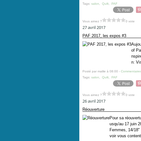
Tags:
salon
,
Quilt
,
PAF
Vous aimez ?
0 vote
27 avril 2017
PAF 2017, les expos #3
Aujou
of Pa
nspi
n: Vi
Posté par malile à 08:00 -
Commentaires
Tags:
salon
,
Quilt
,
PAF
Vous aimez ?
0 vote
26 avril 2017
Réouverture
Pour sa réouvertu
usqu'au 17 juin 2
Femmes, 14/18" :
voir vous contente