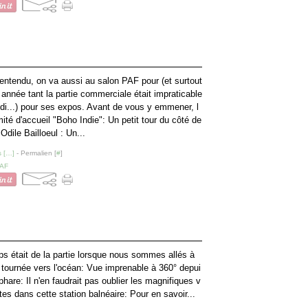
entendu, on va aussi au salon PAF pour (et surtout
 année tant la partie commerciale était impraticable
udi...) pour ses expos. Avant de vous y emmener, l
ité d'accueil "Boho Indie": Un petit tour du côté de
Odile Bailloeul : Un...
 [
…
]
- Permalien [
#
]
AF
s était de la partie lorsque nous sommes allés à
le tournée vers l'océan: Vue imprenable à 360° depui
phare: Il n'en faudrait pas oublier les magnifiques v
ites dans cette station balnéaire: Pour en savoir...