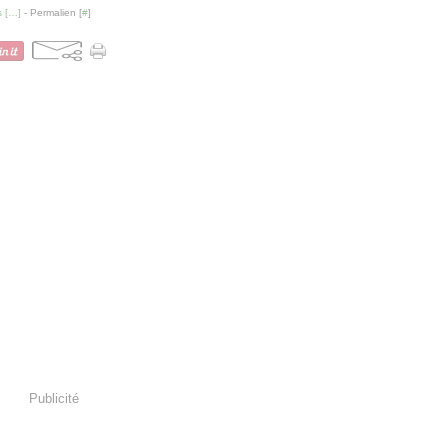
 [
…
]
- Permalien [
#
]
Publicité