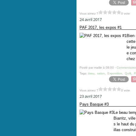
Vous aimez ?
0 vote
24 avril 2017
PAF 2017, les expos #1
Bien 
cette
le je
e com
chez 
Posté par malile à 08:00 -
Commentaires
Tags:
tissu
,
salon
,
Exposition
,
Quilt
,
P
Vous aimez ?
0 vote
23 avril 2017
Pays Basque #3
Le beau temp
Biarritz, vil
s le haut du 
illas constru