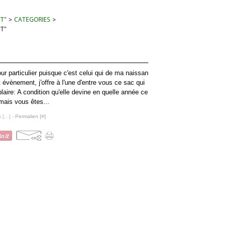
 T"
>
CATEGORIES
>
 T"
our particulier puisque c'est celui qui de ma naissan
t évènement, j'offre à l'une d'entre vous ce sac qui
laire: A condition qu'elle devine en quelle année ce
amais vous êtes...
 [
…
]
- Permalien [
#
]