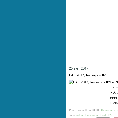
25 avril 2017
PAF 2017, les expos #2
Le PA
comme
lk Ar
eese 
mpagn
Posté par malile à 08:00 -
Commentaires
Tags:
salon
,
Exposition
,
Quilt
,
PAF