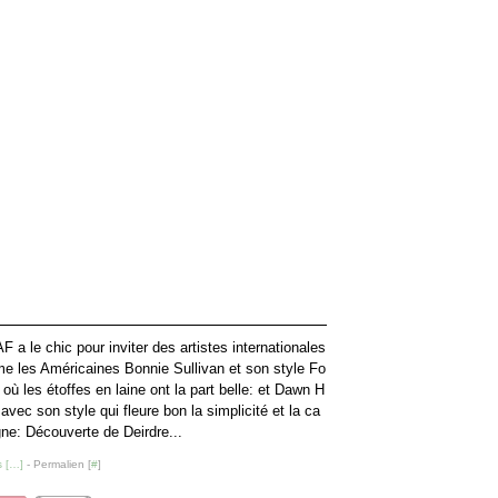
F a le chic pour inviter des artistes internationales
 les Américaines Bonnie Sullivan et son style Fo
t où les étoffes en laine ont la part belle: et Dawn H
avec son style qui fleure bon la simplicité et la ca
e: Découverte de Deirdre...
 [
…
]
- Permalien [
#
]