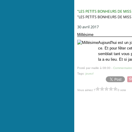
"LES PETITS BONHEURS DE MISS
"LES PETITS BONHEURS DE MISS
30 avril 2017
Millésime
Aujourd'hui est un j
ce. Et pour fêter ce
semblait tant vous p
la a eu lieu. Et si j
Posté par malile à 08:00 -
Commentaires
Tags:
jouez!
Vous aimez ?
0 vote