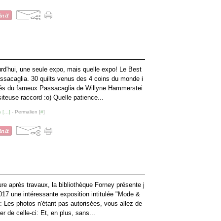
rd'hui, une seule expo, mais quelle expo! Le Best
ssacaglia. 30 quilts venus des 4 coins du monde i
rés du fameux Passacaglia de Willyne Hammerstei
siteuse raccord :o) Quelle patience...
 [
…
]
- Permalien [
#
]
re après travaux, la bibliothèque Forney présente j
017 une intéressante exposition intitulée "Mode &
 Les photos n'étant pas autorisées, vous allez de
r de celle-ci: Et, en plus, sans...