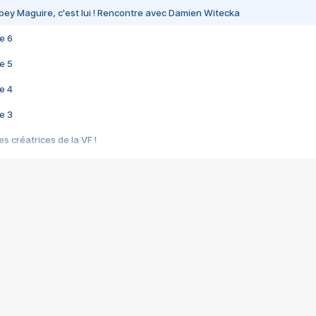
bey Maguire, c'est lui ! Rencontre avec Damien Witecka
e 6
e 5
e 4
e 3
s créatrices de la VF !
e 2
e 1
e Mektoub My Love arrive enfin ! Rencontre avec Shaïn Boumedine et Sal
i : après Toni en famille
elle réalise le bouleversant Dites lui que je l'aime
ais ! Rencontre autour de Vie privée de Rebecca Zlotowski