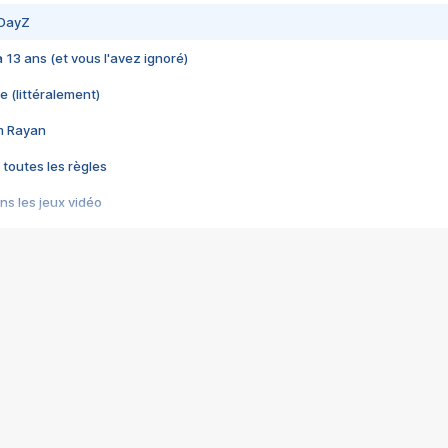
 DayZ
 a 13 ans (et vous l'avez ignoré)
e (littéralement)
im Rayan
 toutes les règles
s les jeux vidéo
us choquant de Rockstar ? - Le scandale BULLY
e plus moche de Steam
du RÊVE tourne au CAUCHEMAR
pendant 8 heures
it… à tort
umiliés par un jeu vidéo