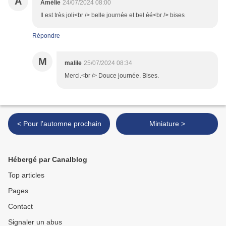
A
Amélie
24/07/2024 08:00
Il est très joli<br /> belle journée et bel éé<br /> bises
Répondre
M
malile
25/07/2024 08:34
Merci.<br /> Douce journée. Bises.
< Pour l'automne prochain
Miniature >
Hébergé par Canalblog
Top articles
Pages
Contact
Signaler un abus