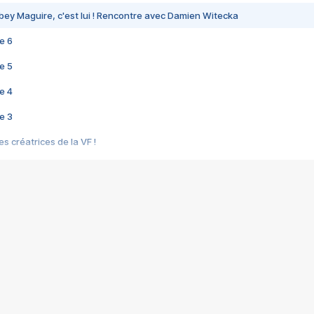
bey Maguire, c'est lui ! Rencontre avec Damien Witecka
e 6
e 5
e 4
e 3
s créatrices de la VF !
e 2
e 1
e Mektoub My Love arrive enfin ! Rencontre avec Shaïn Boumedine et Sal
i : après Toni en famille
elle réalise le bouleversant Dites lui que je l'aime
ais ! Rencontre autour de Vie privée de Rebecca Zlotowski