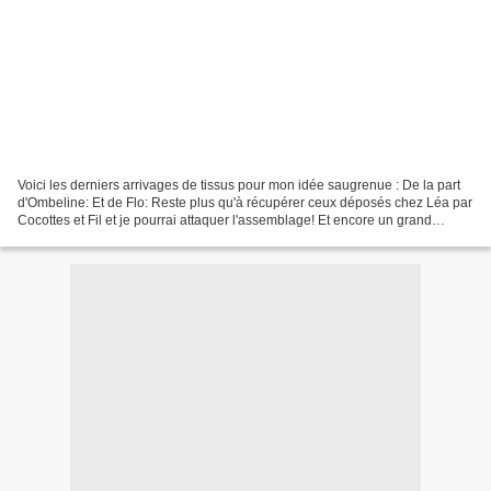
Voici les derniers arrivages de tissus pour mon idée saugrenue : De la part
d'Ombeline: Et de Flo: Reste plus qu'à récupérer ceux déposés chez Léa par
Cocottes et Fil et je pourrai attaquer l'assemblage! Et encore un grand
"Merci!" à toutes celles qui...