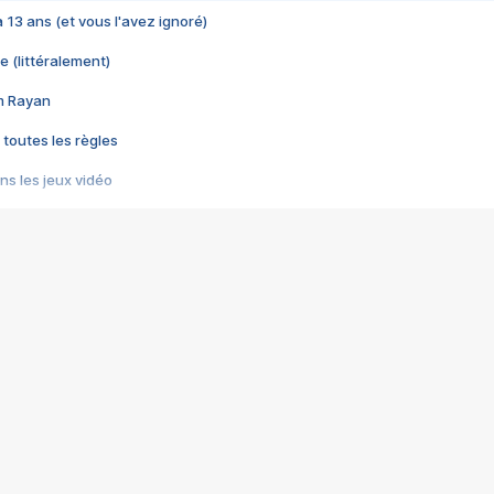
 a 13 ans (et vous l'avez ignoré)
e (littéralement)
im Rayan
 toutes les règles
s les jeux vidéo
us choquant de Rockstar ? - Le scandale BULLY
e plus moche de Steam
du RÊVE tourne au CAUCHEMAR
pendant 8 heures
it… à tort
umiliés par un jeu vidéo
ire - Final Fantasy 8