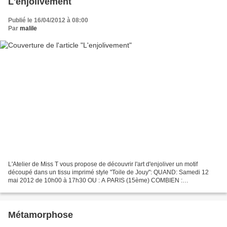
L'enjolivement
Publié le 16/04/2012 à 08:00
Par
malile
L'Atelier de Miss T vous propose de découvrir l'art d'enjoliver un motif
découpé dans un tissu imprimé style "Toile de Jouy": QUAND: Samedi 12
mai 2012 de 10h00 à 17h30 OU : A PARIS (15ème) COMBIEN :
50€/personne hors fournitures Intéressée? Cliquez sur...
Métamorphose