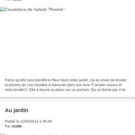
Parce qu'elle sera bientôt en fleur dans notre jardin, j'ai eu envie de broder
la pivoine de Léa (modèle à retrouver dans son livre "Carnets cousus et
mots brodés"): Elle a trouvé sa place sur un pochon: Qui se ferme par 4 liens
que l'on noue: A l'intérieur:...
Au jardin
Publié le 11/05/2012 à 08:00
Par
malile