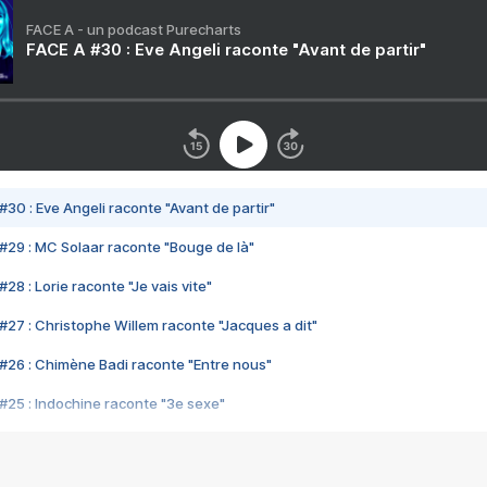
FACE A - un podcast Purecharts
FACE A #30 : Eve Angeli raconte "Avant de partir"
#30 : Eve Angeli raconte "Avant de partir"
#29 : MC Solaar raconte "Bouge de là"
28 : Lorie raconte "Je vais vite"
#27 : Christophe Willem raconte "Jacques a dit"
#26 : Chimène Badi raconte "Entre nous"
#25 : Indochine raconte "3e sexe"
#24 : Zaho raconte "C'est chelou"
#23 : Patrick Bruel raconte "Au café des délices"