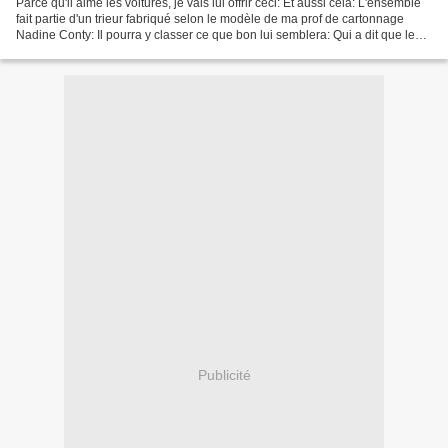
Parce qu'il aime les voitures, je vais lui offrir ceci: Et aussi cela: L'ensemble
fait partie d'un trieur fabriqué selon le modèle de ma prof de cartonnage
Nadine Conty: Il pourra y classer ce que bon lui semblera: Qui a dit que le
carton n'était pas...
Publicité