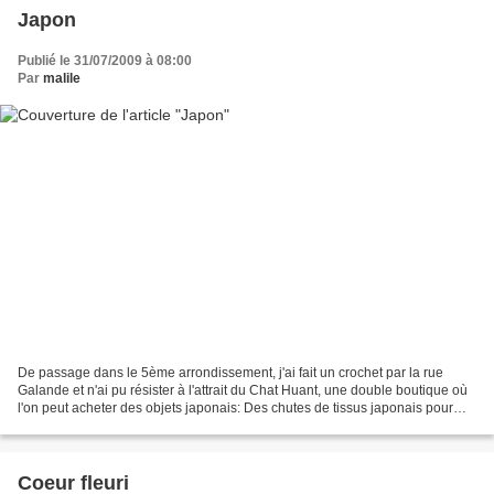
Japon
Publié le 31/07/2009 à 08:00
Par
malile
De passage dans le 5ème arrondissement, j'ai fait un crochet par la rue
Galande et n'ai pu résister à l'attrait du Chat Huant, une double boutique où
l'on peut acheter des objets japonais: Des chutes de tissus japonais pour
faire des merveilles: Des chaussettes...
Coeur fleuri