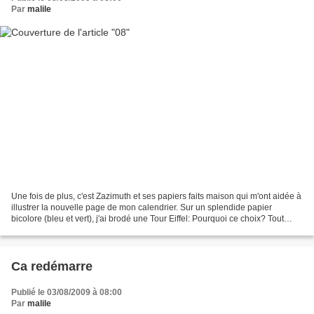
Par
malile
Une fois de plus, c'est Zazimuth et ses papiers faits maison qui m'ont aidée à
illustrer la nouvelle page de mon calendrier. Sur un splendide papier
bicolore (bleu et vert), j'ai brodé une Tour Eiffel: Pourquoi ce choix? Tout
simplement parce que j'adore...
Ca redémarre
Publié le 03/08/2009 à 08:00
Par
malile