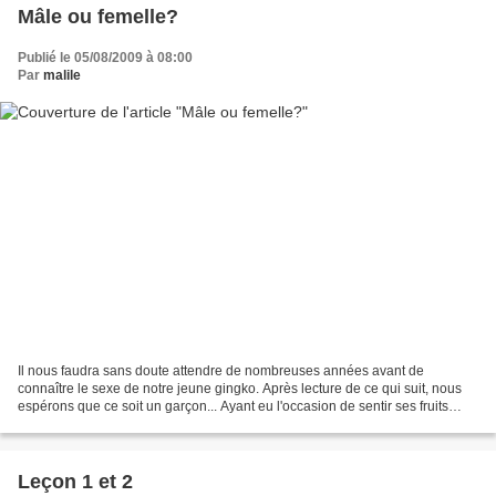
Mâle ou femelle?
Publié le 05/08/2009 à 08:00
Par
malile
Il nous faudra sans doute attendre de nombreuses années avant de
connaître le sexe de notre jeune gingko. Après lecture de ce qui suit, nous
espérons que ce soit un garçon... Ayant eu l'occasion de sentir ses fruits
arrivés à maturité, j'en garde un souvenir...
Leçon 1 et 2