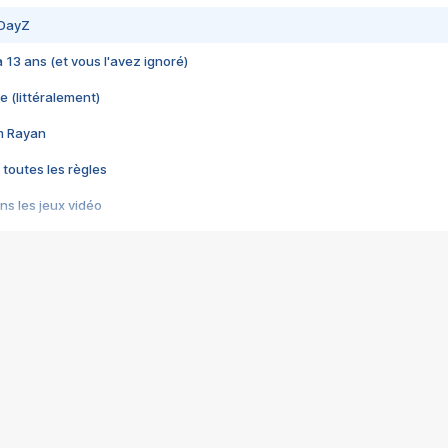
 DayZ
 a 13 ans (et vous l'avez ignoré)
e (littéralement)
im Rayan
 toutes les règles
s les jeux vidéo
us choquant de Rockstar ? - Le scandale BULLY
e plus moche de Steam
du RÊVE tourne au CAUCHEMAR
pendant 8 heures
it… à tort
umiliés par un jeu vidéo