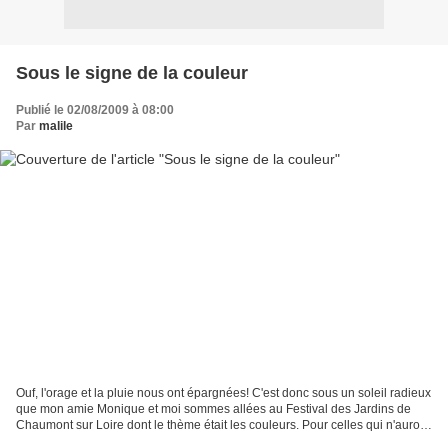
Sous le signe de la couleur
Publié le 02/08/2009 à 08:00
Par
malile
Ouf, l'orage et la pluie nous ont épargnées! C'est donc sous un soleil radieux
que mon amie Monique et moi sommes allées au Festival des Jardins de
Chaumont sur Loire dont le thème était les couleurs. Pour celles qui n'auront
pas la chance de s'y rendre,...