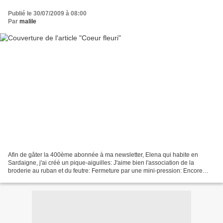
Publié le 30/07/2009 à 08:00
Par
malile
Afin de gâter la 400ème abonnée à ma newsletter, Elena qui habite en
Sardaigne, j'ai créé un pique-aiguilles: J'aime bien l'association de la
broderie au ruban et du feutre: Fermeture par une mini-pression: Encore
"Merci" à toutes mes abonnées et à mes...