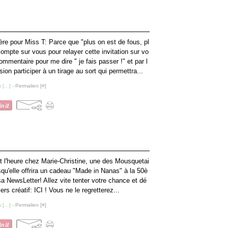
re pour Miss T: Parce que "plus on est de fous, pl
 compte sur vous pour relayer cette invitation sur vo
ommentaire pour me dire " je fais passer !" et par l
on participer à un tirage au sort qui permettra...
 [
…
]
- Permalien [
#
]
t l'heure chez Marie-Christine, une des Mousquetai
squ'elle offrira un cadeau "Made in Nanas" à la 50è
 NewsLetter! Allez vite tenter votre chance et dé
ers créatif: ICI ! Vous ne le regretterez...
 [
…
]
- Permalien [
#
]