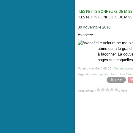
"LES PETITS BONHEURS DE MISS
"LES PETITS BONHEURS DE MISS
30 novembre 2010
Avancée
Le velours ne me pla
utrine qui a le grand
à façonner. La couve
pages sur lesquelles 
Posté par malile à 08:00 -
Commentaires
Tags:
broderie
,
perles
,
tissu
,
Léa Stan
Vous aimez ?
0 vote