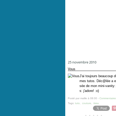
25 novembre 2010
Vous
J'ai toujours beaucoup d
mes tutos. Déc@lée a eu
sée de mon mini-vanity:
s: j'adore! :o)
Posté par malile à 08:00 -
Commentaires
Tags:
tuto
,
couture
,
tissu