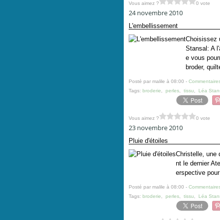
Vous aimez ?
0 vote
24 novembre 2010
L'embellissement
Choisissez u
Stansal: A l
e vous pourr
broder, quil
Posté par malile à 08:00 -
Commentaires
Tags:
broderie
,
perles
,
tissu
,
Léa Stan
Vous aimez ?
0 vote
23 novembre 2010
Pluie d'étoiles
Christelle, une 
nt le dernier A
erspective pour 
Posté par malile à 08:00 -
Commentaires
Tags:
broderie
,
perles
,
tissu
,
Léa Stan