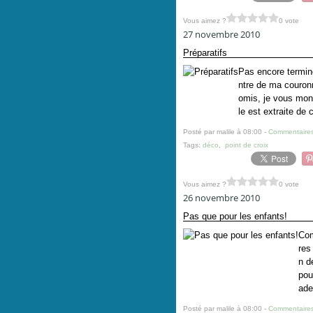
Vous aimez ?
0 vote
27 novembre 2010
Préparatifs
Pas encore terminé
ntre de ma couronn
omis, je vous montre
le est extraite de c
Posté par malile à 08:00 -
Commentaires
Tags:
déco
,
point de croix
Vous aimez ?
0 vote
26 novembre 2010
Pas que pour les enfants!
Com
res
n d
pou
ade
Posté par malile à 08:00 -
Commentaires