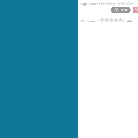
Tags:
bonnes adresses
,
Paris
,
déco
Vous aimez ?
0 vote