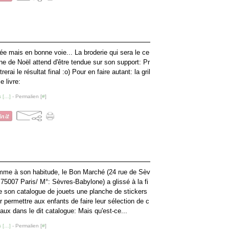
e mais en bonne voie... La broderie qui sera le ce
e de Noël attend d'être tendue sur son support: Pr
rai le résultat final :o) Pour en faire autant: la gril
e livre:
 [
…
]
- Permalien [
#
]
me à son habitude, le Bon Marché (24 rue de Sèv
 75007 Paris/ M°: Sèvres-Babylone) a glissé à la fi
e son catalogue de jouets une planche de stickers
r permettre aux enfants de faire leur sélection de c
aux dans le dit catalogue: Mais qu'est-ce...
 [
…
]
- Permalien [
#
]