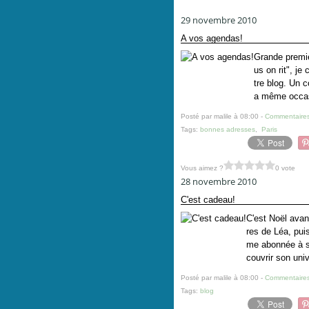
29 novembre 2010
A vos agendas!
Grande premiè
us on rit", je
tre blog. Un c
a même occasi
Posté par malile à 08:00 -
Commentaires
Tags:
bonnes adresses
,
Paris
Vous aimez ?
0 vote
28 novembre 2010
C'est cadeau!
C'est Noël avan
res de Léa, pui
me abonnée à sa
couvrir son univ
Posté par malile à 08:00 -
Commentaires
Tags:
blog