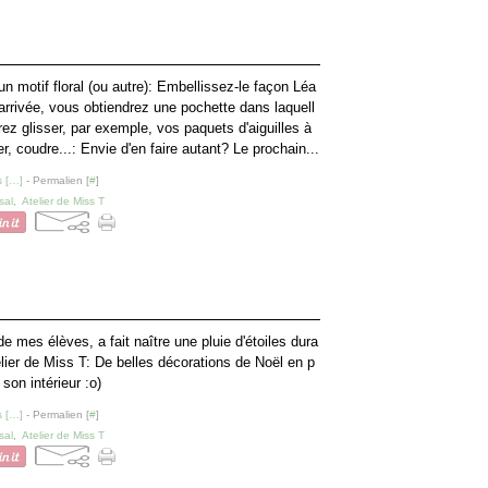
n motif floral (ou autre): Embellissez-le façon Léa
'arrivée, vous obtiendrez une pochette dans laquell
ez glisser, par exemple, vos paquets d'aiguilles à
ter, coudre...: Envie d'en faire autant? Le prochain...
 [
…
]
- Permalien [
#
]
sal
,
Atelier de Miss T
de mes élèves, a fait naître une pluie d'étoiles dura
telier de Miss T: De belles décorations de Noël en p
son intérieur :o)
 [
…
]
- Permalien [
#
]
sal
,
Atelier de Miss T