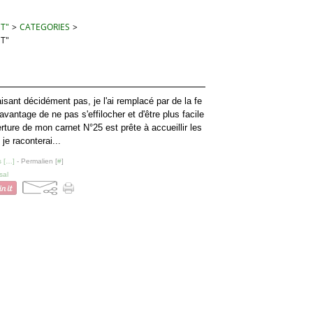
 T"
>
CATEGORIES
>
 T"
isant décidément pas, je l'ai remplacé par de la fe
 avantage de ne pas s'effilocher et d'être plus facile
rture de mon carnet N°25 est prête à accueillir les
je raconterai...
 [
…
]
- Permalien [
#
]
sal