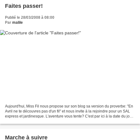
Faites passer!
Publié le 28/03/2008 à 08:00
Par
malile
Aujourd'hui, Miss Fil nous propose sur son blog sa version du proverbe: "En
Avril ne te découvres pas d'un fil" et nous invite à la rejoindre pour un SAL
express et jardinesque. L'aventure vous tente? C'est par ici à la date du jour.
Plus on est de brodeuses,...
Marche à suivre