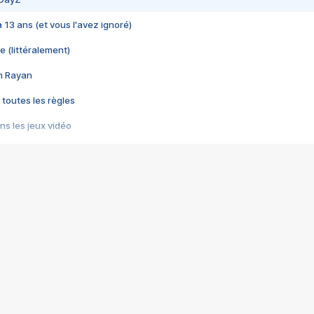
 a 13 ans (et vous l'avez ignoré)
e (littéralement)
im Rayan
 toutes les règles
s les jeux vidéo
us choquant de Rockstar ? - Le scandale BULLY
e plus moche de Steam
du RÊVE tourne au CAUCHEMAR
pendant 8 heures
it… à tort
umiliés par un jeu vidéo
ire - Final Fantasy 8