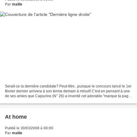
Par
malile
Serait-ce la dernière candidate? Peut-être...puisque le concours lancé le 1er
février dernier arrivera à son terme demain à minuit! C'est en pensant à une
de ses amies que Capucine (N° 26) a inventé cet adorable "marque ta page"
théiesque: A suivre.....
At home
Publié le 30/03/2008 à 08:00
Par
malile