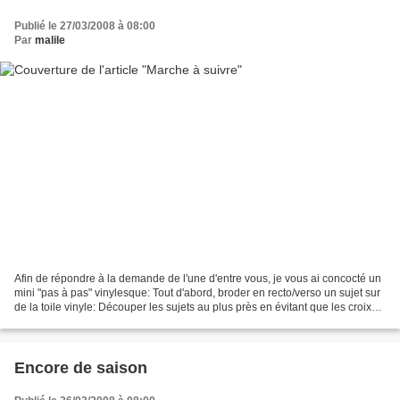
Publié le 27/03/2008 à 08:00
Par
malile
Afin de répondre à la demande de l'une d'entre vous, je vous ai concocté un
mini "pas à pas" vinylesque: Tout d'abord, broder en recto/verso un sujet sur
de la toile vinyle: Découper les sujets au plus près en évitant que les croix
du bord se retrouvent...
Encore de saison