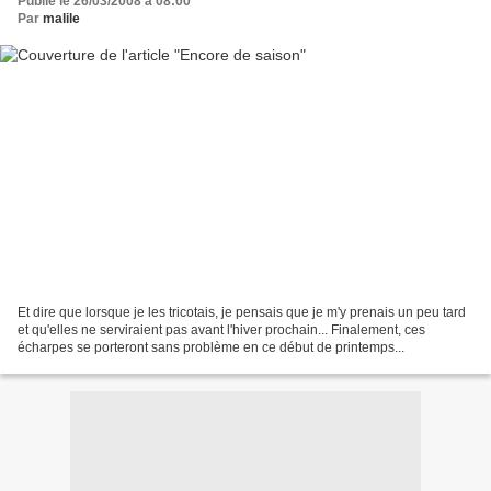
Publié le 26/03/2008 à 08:00
Par
malile
Et dire que lorsque je les tricotais, je pensais que je m'y prenais un peu tard
et qu'elles ne serviraient pas avant l'hiver prochain... Finalement, ces
écharpes se porteront sans problème en ce début de printemps...