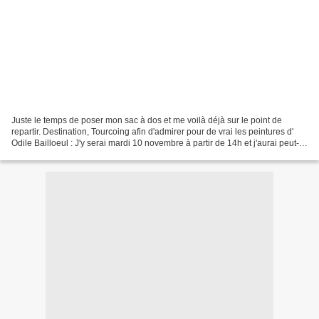
Juste le temps de poser mon sac à dos et me voilà déjà sur le point de
repartir. Destination, Tourcoing afin d'admirer pour de vrai les peintures d'
Odile Bailloeul : J'y serai mardi 10 novembre à partir de 14h et j'aurai peut-
être la chance de croiser...