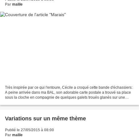
Par
malile
Très inspirée par ce qui l'entoure, Cécile a croqué cette bande d'échassiers:
A peine arrivée dans ma BAL, son adorable carte postale a trouvé sa place
sous la cloche en compagnie de quelques galets troués glanés sur une
plage: Merci pour ce bol d'air...
Variations sur un même thème
Publié le 27/05/2015 à 08:00
Par
malile