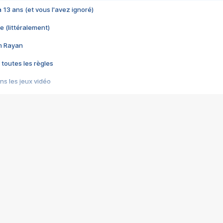
 a 13 ans (et vous l'avez ignoré)
e (littéralement)
im Rayan
 toutes les règles
s les jeux vidéo
us choquant de Rockstar ? - Le scandale BULLY
e plus moche de Steam
du RÊVE tourne au CAUCHEMAR
pendant 8 heures
it… à tort
umiliés par un jeu vidéo
ire - Final Fantasy 8