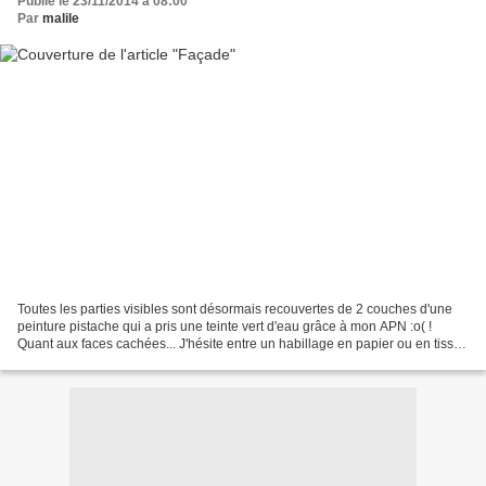
Publié le 23/11/2014 à 08:00
Par
malile
Toutes les parties visibles sont désormais recouvertes de 2 couches d'une
peinture pistache qui a pris une teinte vert d'eau grâce à mon APN :o( !
Quant aux faces cachées... J'hésite entre un habillage en papier ou en tissu.
A suivre...