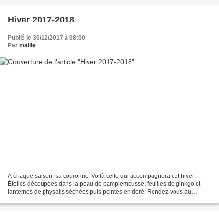
Hiver 2017-2018
Publié le 30/12/2017 à 08:00
Par
malile
A chaque saison, sa couronne. Voilà celle qui accompagnera cet hiver:
Étoiles découpées dans la peau de pamplemousse, feuilles de ginkgo et
lanternes de physalis séchées puis peintes en doré: Rendez-vous au
printemps pour découvrir celle qui lui succ...