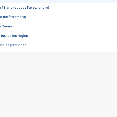
 a 13 ans (et vous l'avez ignoré)
e (littéralement)
im Rayan
 toutes les règles
s les jeux vidéo
us choquant de Rockstar ? - Le scandale BULLY
e plus moche de Steam
du RÊVE tourne au CAUCHEMAR
pendant 8 heures
it… à tort
umiliés par un jeu vidéo
ire - Final Fantasy 8