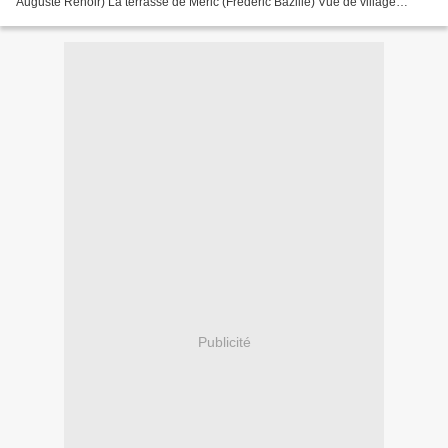
Auguste Renoir) La terrasse de Méric (Frédéric Bazille) Vue de village
(Frédéric Bazille) Les lauriers roses...
Publicité