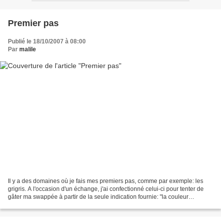
Premier pas
Publié le 18/10/2007 à 08:00
Par
malile
Il y a des domaines où je fais mes premiers pas, comme par exemple: les
grigris. A l'occasion d'un échange, j'ai confectionné celui-ci pour tenter de
gâter ma swappée à partir de la seule indication fournie: "la couleur
turquoise": Il est parti, sans...