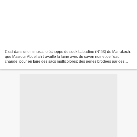
C'est dans une minuscule échoppe du souk Labadine (N°53) de Marrakech:
que Masrour Abdellah travaille la laine avec du savon noir et de l'eau
chaude: pour en faire des sacs multicolores: des perles brodées par des
femmes berbères; qui deviendront de gais...