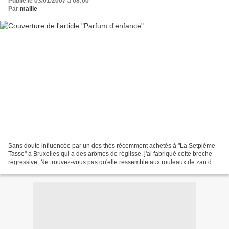
Publié le 03/01/2007 à 08:00
Par
malile
Sans doute influencée par un des thés récemment achetés à "La Setpième
Tasse" à Bruxelles qui a des arômes de réglisse, j'ai fabriqué cette broche
régressive: Ne trouvez-vous pas qu'elle ressemble aux rouleaux de zan de
notre enfance, du moins si comme...