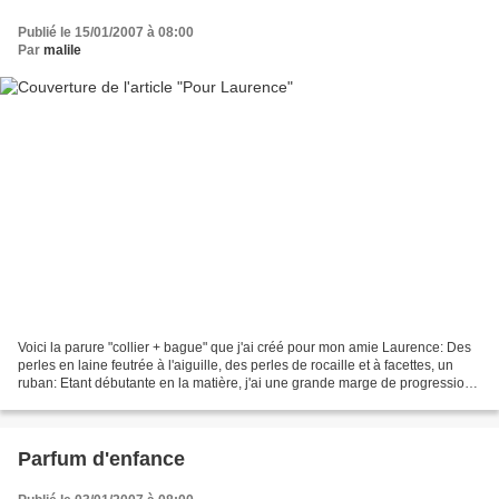
Publié le 15/01/2007 à 08:00
Par
malile
Voici la parure "collier + bague" que j'ai créé pour mon amie Laurence: Des
perles en laine feutrée à l'aiguille, des perles de rocaille et à facettes, un
ruban: Etant débutante en la matière, j'ai une grande marge de progression
avant de parvenir à créer...
Parfum d'enfance