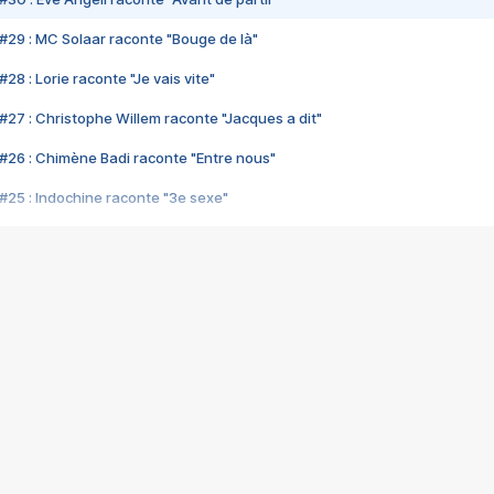
#29 : MC Solaar raconte "Bouge de là"
28 : Lorie raconte "Je vais vite"
#27 : Christophe Willem raconte "Jacques a dit"
#26 : Chimène Badi raconte "Entre nous"
#25 : Indochine raconte "3e sexe"
#24 : Zaho raconte "C'est chelou"
#23 : Patrick Bruel raconte "Au café des délices"
#22 : Kyo raconte "Le chemin"
#21 : Nolwenn Leroy raconte "Cassé"
#20 : Patrick Hernandez raconte "Born to be alive"
#19 : Lorie raconte "Près de moi"
#18 : Michael Jones raconte "A nos actes manqués" (avec Jean-Jacque