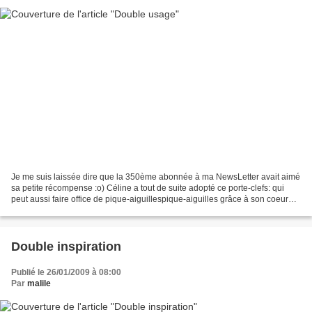
Je me suis laissée dire que la 350ème abonnée à ma NewsLetter avait aimé
sa petite récompense :o) Céline a tout de suite adopté ce porte-clefs: qui
peut aussi faire office de pique-aiguillespique-aiguilles grâce à son coeur
moelleux en laine cardée: Je...
Double inspiration
Publié le 26/01/2009 à 08:00
Par
malile