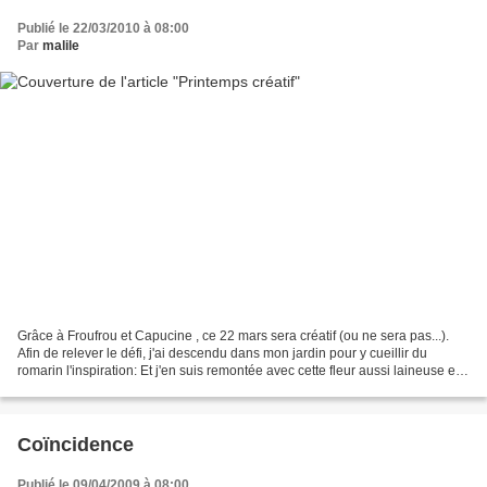
Publié le 22/03/2010 à 08:00
Par
malile
Grâce à Froufrou et Capucine , ce 22 mars sera créatif (ou ne sera pas...).
Afin de relever le défi, j'ai descendu dans mon jardin pour y cueillir du
romarin l'inspiration: Et j'en suis remontée avec cette fleur aussi laineuse et
que bariolée: Sur son...
Coïncidence
Publié le 09/04/2009 à 08:00