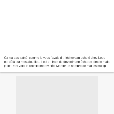
Ca n'a pas traïné, comme je vous l'avais dit, l'écheveau acheté chez Loop
est déjà sur mes aiguilles. Il est en train de devenir une écharpe simple mais
jolie: Dont voici la recette improvisée: Monter un nombre de mailles multiple
de 5 + 9 mailles (pour...