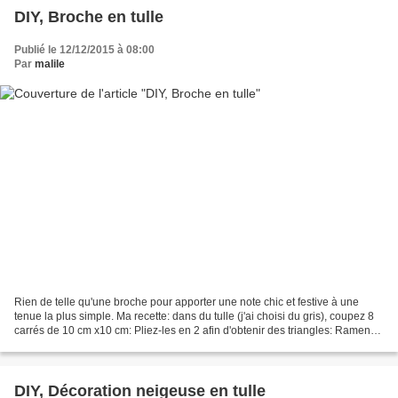
DIY, Broche en tulle
Publié le 12/12/2015 à 08:00
Par
malile
Rien de telle qu'une broche pour apporter une note chic et festive à une
tenue la plus simple. Ma recette: dans du tulle (j'ai choisi du gris), coupez 8
carrés de 10 cm x10 cm: Pliez-les en 2 afin d'obtenir des triangles: Ramenez
chaque côté vers le centre...
DIY, Décoration neigeuse en tulle