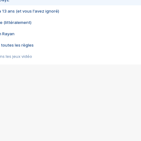
 a 13 ans (et vous l'avez ignoré)
e (littéralement)
im Rayan
 toutes les règles
s les jeux vidéo
us choquant de Rockstar ? - Le scandale BULLY
e plus moche de Steam
du RÊVE tourne au CAUCHEMAR
pendant 8 heures
it… à tort
umiliés par un jeu vidéo
ire - Final Fantasy 8