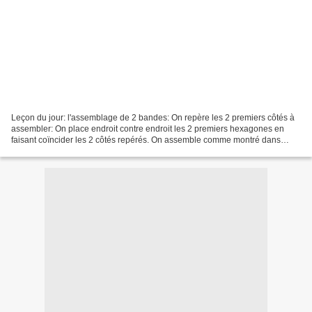
Leçon du jour: l'assemblage de 2 bandes: On repère les 2 premiers côtés à
assembler: On place endroit contre endroit les 2 premiers hexagones en
faisant coïncider les 2 côtés repérés. On assemble comme montré dans
l'épisode précédent mais sans arrêter...