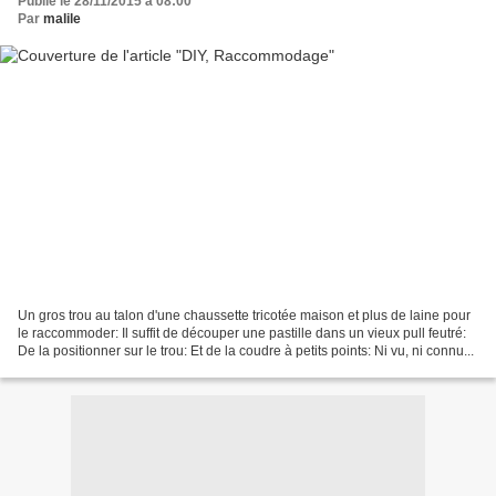
Publié le 28/11/2015 à 08:00
Par
malile
Un gros trou au talon d'une chaussette tricotée maison et plus de laine pour
le raccommoder: Il suffit de découper une pastille dans un vieux pull feutré:
De la positionner sur le trou: Et de la coudre à petits points: Ni vu, ni connu...