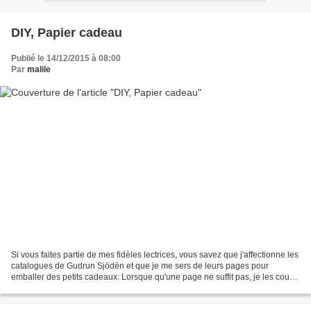
DIY, Papier cadeau
Publié le 14/12/2015 à 08:00
Par
malile
Si vous faites partie de mes fidèles lectrices, vous savez que j'affectionne les
catalogues de Gudrun Sjödén et que je me sers de leurs pages pour
emballer des petits cadeaux: Lorsque qu'une page ne suffit pas, je les couds
entre elles à la MàC: Le papier...