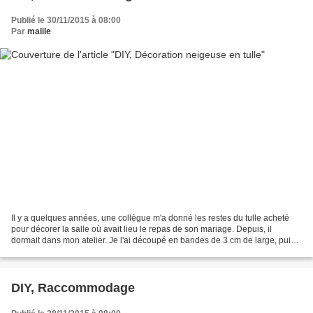
Publié le 30/11/2015 à 08:00
Par
malile
Il y a quelques années, une collègue m'a donné les restes du tulle acheté
pour décorer la salle où avait lieu le repas de son mariage. Depuis, il
dormait dans mon atelier. Je l'ai découpé en bandes de 3 cm de large, puis
en morceaux de 11 cm de long:...
DIY, Raccommodage