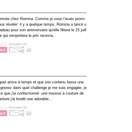
 arrivée chez Romina: Comme je vous l'avais promi
vous révéler: il y a quelque temps, Romina a lancé u
deau pour son anniversaire qu'elle fêtera le 15 juill
e qui remportera le prix recevra...
 [
…
]
- Permalien [
#
]
uet arrive à temps et que son contenu fasse une
ignorez dans quel challenge je me suis engagée, je
e que j'ai confectionné: une trousse à couture de
rture j'ai brodé une adorable...
 [
…
]
- Permalien [
#
]