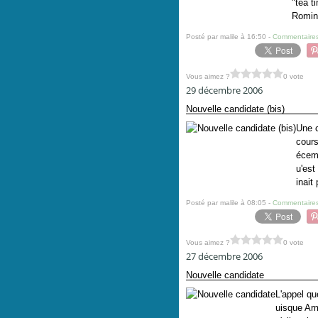
"tea t
Romina
Posté par malile à 16:50 -
Commentaires
Vous aimez ?
0 vote
29 décembre 2006
Nouvelle candidate (bis)
Une c
cours
écemb
u'est
inait
Posté par malile à 08:05 -
Commentaires
Vous aimez ?
0 vote
27 décembre 2006
Nouvelle candidate
L'appel qu
uisque Arm