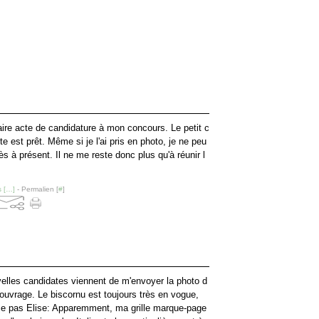
faire acte de candidature à mon concours. Le petit c
e est prêt. Même si je l'ai pris en photo, je ne peu
 à présent. Il ne me reste donc plus qu'à réunir l
 [
…
]
- Permalien [
#
]
elles candidates viennent de m'envoyer la photo d
 ouvrage. Le biscornu est toujours très en vogue,
ce pas Elise: Apparemment, ma grille marque-page