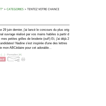
 T"
>
CATEGORIES
>
TENTEZ VOTRE CHANCE
e 29 juin dernier, j'ai lancé le concours du plus orig
nal ouvrage réalisé par vos mains habiles à partir d
 mes petites grilles de broderie (ouf!) Et, j'ai déjà 2
andidates! Nadine s'est inspirée d'une des lettres
de mon ABCédaire pour cet adorable...
 [
…
]
- Permalien [
#
]