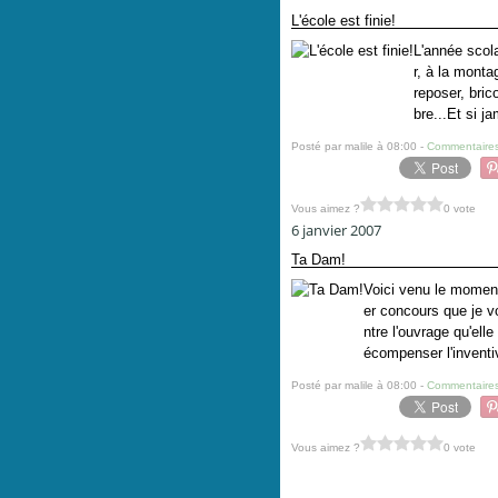
L'école est finie!
L'année scola
r, à la mont
reposer, bric
bre...Et si j
Posté par malile à 08:00 -
Commentaires
Vous aimez ?
0 vote
6 janvier 2007
Ta Dam!
Voici venu le moment
er concours que je v
ntre l'ouvrage qu'elle
écompenser l'inventiv
Posté par malile à 08:00 -
Commentaires
Vous aimez ?
0 vote