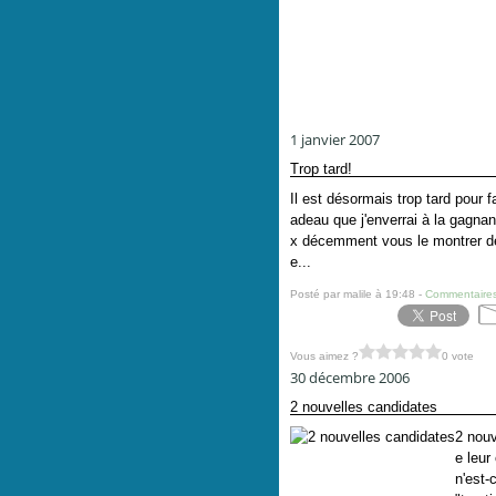
1 janvier 2007
Trop tard!
Il est désormais trop tard pour 
adeau que j'enverrai à la gagnant
x décemment vous le montrer dès
e...
Posté par malile à 19:48 -
Commentaires
Vous aimez ?
0 vote
30 décembre 2006
2 nouvelles candidates
2 nouv
e leur
n'est-