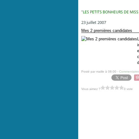
"LES PETITS BONHEURS DE MISS
23 juillet 2007
Mes 2 premières candidates
L
i
e
c
Posté par malile à 08:00 -
Commentaires
Vous aimez ?
0 vote