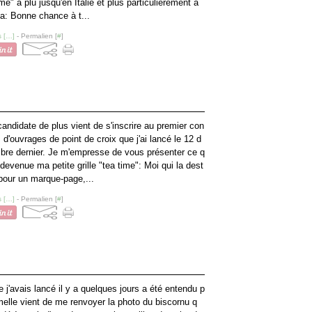
ime" a plu jusqu'en Italie et plus particulièrement à
: Bonne chance à t...
 [
…
]
- Permalien [
#
]
andidate de plus vient de s'inscrire au premier con
 d'ouvrages de point de croix que j'ai lancé le 12 d
re dernier. Je m'empresse de vous présenter ce q
 devenue ma petite grille "tea time": Moi qui la dest
 pour un marque-page,...
 [
…
]
- Permalien [
#
]
e j'avais lancé il y a quelques jours a été entendu p
elle vient de me renvoyer la photo du biscornu q