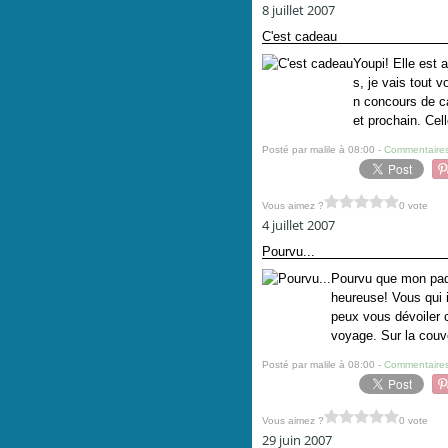
8 juillet 2007
C'est cadeau
Youpi! Elle est
s, je vais tout 
n concours de ca
et prochain. Cell
Posté par malile à 08:00 -
Commentaires
Vous aimez ?
0 vote
4 juillet 2007
Pourvu...
Pourvu que mon paq
heureuse! Vous qui 
peux vous dévoiler c
voyage. Sur la couve
Posté par malile à 08:00 -
Commentaires
Vous aimez ?
0 vote
29 juin 2007