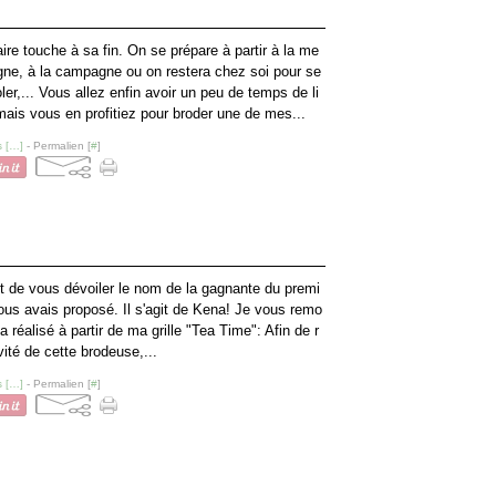
ire touche à sa fin. On se prépare à partir à la me
agne, à la campagne ou on restera chez soi pour se
oler,... Vous allez enfin avoir un peu de temps de li
amais vous en profitiez pour broder une de mes...
 [
…
]
- Permalien [
#
]
 de vous dévoiler le nom de la gagnante du premi
ous avais proposé. Il s'agit de Kena! Je vous remo
 a réalisé à partir de ma grille "Tea Time": Afin de r
ité de cette brodeuse,...
 [
…
]
- Permalien [
#
]