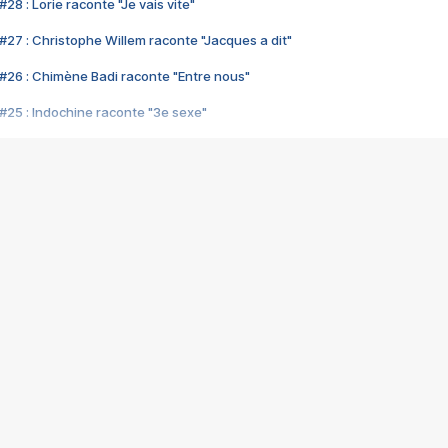
28 : Lorie raconte "Je vais vite"
#27 : Christophe Willem raconte "Jacques a dit"
#26 : Chimène Badi raconte "Entre nous"
#25 : Indochine raconte "3e sexe"
#24 : Zaho raconte "C'est chelou"
#23 : Patrick Bruel raconte "Au café des délices"
#22 : Kyo raconte "Le chemin"
#21 : Nolwenn Leroy raconte "Cassé"
#20 : Patrick Hernandez raconte "Born to be alive"
#19 : Lorie raconte "Près de moi"
#18 : Michael Jones raconte "A nos actes manqués" (avec Jean-Jacque
#17 : Khaled raconte "Aïcha"
#16 : Corneille raconte "Parce qu'on vient de loin"