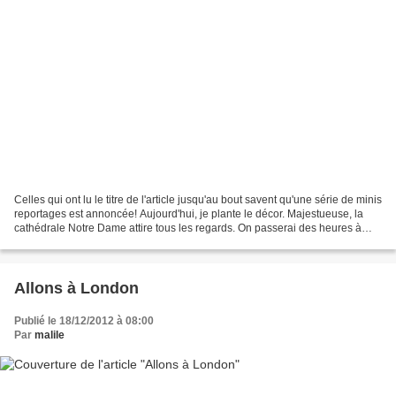
Celles qui ont lu le titre de l'article jusqu'au bout savent qu'une série de minis
reportages est annoncée! Aujourd'hui, je plante le décor. Majestueuse, la
cathédrale Notre Dame attire tous les regards. On passerai des heures à
détailler et à admirer...
Allons à London
Publié le 18/12/2012 à 08:00
Par
malile