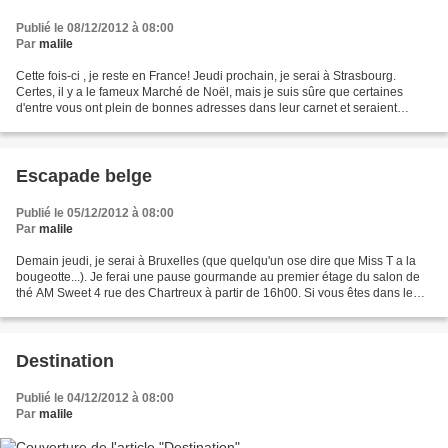
Publié le 08/12/2012 à 08:00
Par
malile
Cette fois-ci , je reste en France! Jeudi prochain, je serai à Strasbourg.
Certes, il y a le fameux Marché de Noël, mais je suis sûre que certaines
d'entre vous ont plein de bonnes adresses dans leur carnet et seraient
prêtes à les partager. Et si vous...
Escapade belge
Publié le 05/12/2012 à 08:00
Par
malile
Demain jeudi, je serai à Bruxelles (que quelqu'un ose dire que Miss T a la
bougeotte...). Je ferai une pause gourmande au premier étage du salon de
thé AM Sweet 4 rue des Chartreux à partir de 16h00. Si vous êtes dans le
coin, n'hésitez pas à me rejo...
Destination
Publié le 04/12/2012 à 08:00
Par
malile