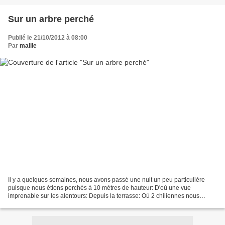
Sur un arbre perché
Publié le 21/10/2012 à 08:00
Par
malile
Il y a quelques semaines, nous avons passé une nuit un peu particulière
puisque nous étions perchés à 10 mètres de hauteur: D'où une vue
imprenable sur les alentours: Depuis la terrasse: Où 2 chiliennes nous
invitaient au farniente: Quant à la chambre:...