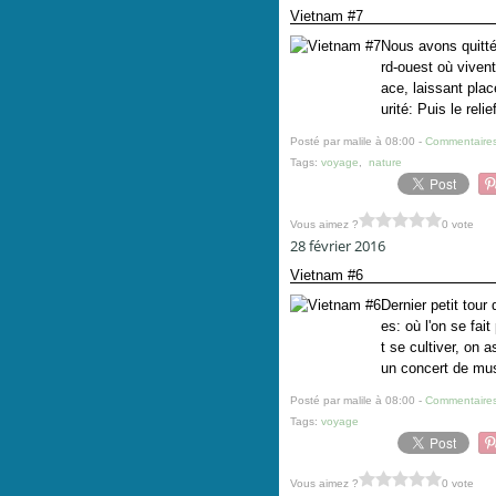
Vietnam #7
Nous avons quitté
rd-ouest où vivent
ace, laissant plac
urité: Puis le reli
Posté par malile à 08:00 -
Commentaires
Tags:
voyage
,
nature
Vous aimez ?
0 vote
28 février 2016
Vietnam #6
Dernier petit tou
es: où l'on se fai
t se cultiver, on 
un concert de mus
Posté par malile à 08:00 -
Commentaires
Tags:
voyage
Vous aimez ?
0 vote