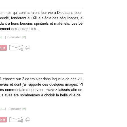
emmes qui consacraient leur vie à Dieu sans pour
 monde, fondèrent au XIIIe siècle des béguinages, e
ant à leurs besoins spirituels et matériels. Les bé
orment des ensembles...
 [
…
]
- Permalien [
#
]
1 chance sur 2 de trouver dans laquelle de ces vill
uvais et dont j'ai rapporté ces quelques images: Pl
e les commentaires que vous m'avez laissés afin de
us avez été nombreuses à choisir la belle ville de
 [
…
]
- Permalien [
#
]