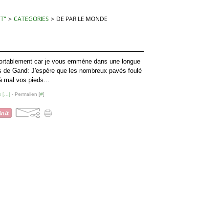
 T"
>
CATEGORIES
>
DE PAR LE MONDE
ortablement car je vous emmène dans une longue
es de Gand: J'espère que les nombreux pavés foulé
à mal vos pieds...
 [
…
]
- Permalien [
#
]