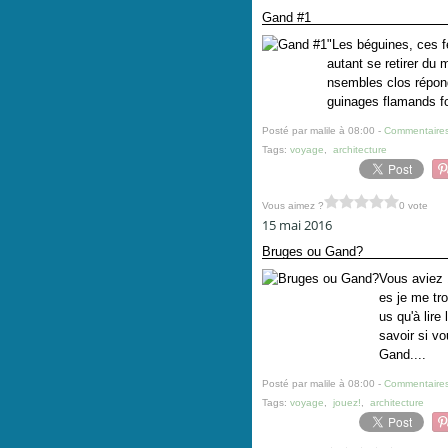
Gand #1
"Les béguines, ces f
autant se retirer du
nsembles clos répond
guinages flamands f
Posté par malile à 08:00 -
Commentaires
Tags:
voyage
,
architecture
Vous aimez ?
0 vote
15 mai 2016
Bruges ou Gand?
Vous aviez 
es je me tro
us qu'à lir
savoir si vo
Gand....
Posté par malile à 08:00 -
Commentaires
Tags:
voyage
,
jouez!
,
architecture