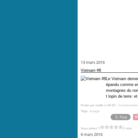
13 mars 2016
Vietnam #8
Le Vietnam demeur
épandu comme en 
montagnes du nord
t lopin de terre: 
Posté par malile à 08:00 -
Commentaires
Tags:
voyage
Vous aimez ?
0 vote
6 mars 2016