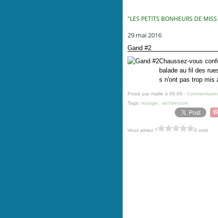
"LES PETITS BONHEURS DE MISS
29 mai 2016
Gand #2
Chaussez-vous conf
balade au fil des ru
s n'ont pas trop mis 
Posté par malile à 08:00 -
Commentaires
Tags:
voyage
,
architecture
Vous aimez ?
0 vote