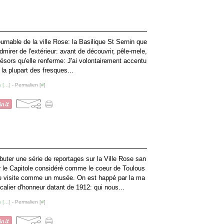
ournable de la ville Rose: la Basilique St Sernin que
dmirer de l'extérieur: avant de découvrir, pêle-mele,
trésors qu'elle renferme: J'ai volontairement accentu
 la plupart des fresques...
 [
…
]
- Permalien [
#
]
uter une série de reportages sur la Ville Rose san
le Capitole considéré comme le coeur de Toulous
e visite comme un musée. On est happé par la ma
scalier d'honneur datant de 1912: qui nous...
 [
…
]
- Permalien [
#
]