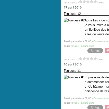
Vous aimez ?
0 vote
17 avril 2016
Toulouse #2
Autre lieu incont
je vous invite à a
un florilège des 
é les couleurs de
Posté par malile à 08:00 -
Commentaires
Tags:
voyage
,
architecture
Vous aimez ?
0 vote
10 avril 2016
Toulouse #1
Impossible de déb
s commencer par 
e: Ce bâtiment s
gnificence de l'e
Posté par malile à 08:00 -
Commentaires
Tags:
voyage
,
architecture