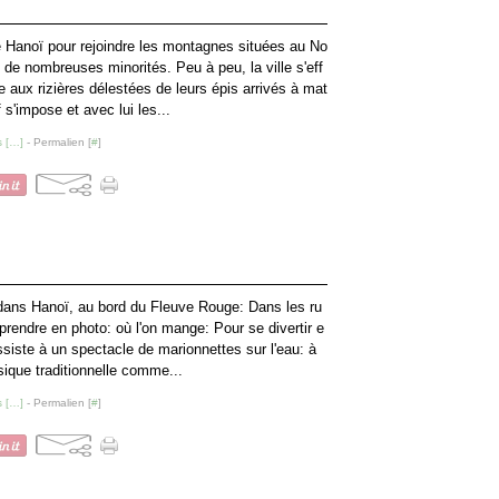
 Hanoï pour rejoindre les montagnes situées au No
 de nombreuses minorités. Peu à peu, la ville s'eff
e aux rizières délestées de leurs épis arrivés à mat
ef s'impose et avec lui les...
 [
…
]
- Permalien [
#
]
r dans Hanoï, au bord du Fleuve Rouge: Dans les ru
t prendre en photo: où l'on mange: Pour se divertir e
assiste à un spectacle de marionnettes sur l'eau: à
ique traditionnelle comme...
 [
…
]
- Permalien [
#
]