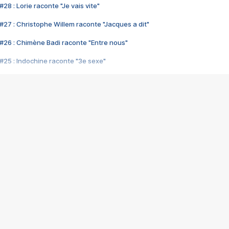
28 : Lorie raconte "Je vais vite"
#27 : Christophe Willem raconte "Jacques a dit"
#26 : Chimène Badi raconte "Entre nous"
#25 : Indochine raconte "3e sexe"
#24 : Zaho raconte "C'est chelou"
#23 : Patrick Bruel raconte "Au café des délices"
#22 : Kyo raconte "Le chemin"
#21 : Nolwenn Leroy raconte "Cassé"
#20 : Patrick Hernandez raconte "Born to be alive"
#19 : Lorie raconte "Près de moi"
#18 : Michael Jones raconte "A nos actes manqués" (avec Jean-Jacque
#17 : Khaled raconte "Aïcha"
#16 : Corneille raconte "Parce qu'on vient de loin"