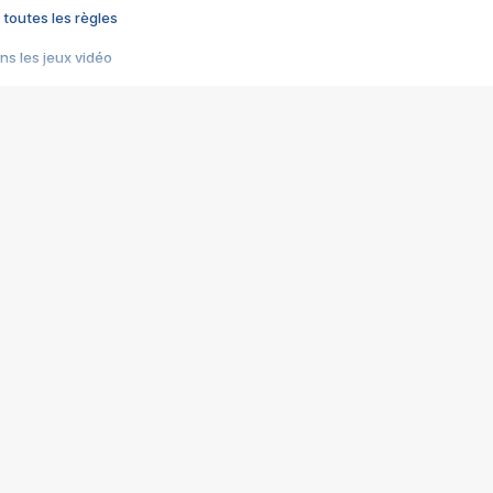
 toutes les règles
s les jeux vidéo
us choquant de Rockstar ? - Le scandale BULLY
e plus moche de Steam
du RÊVE tourne au CAUCHEMAR
pendant 8 heures
it… à tort
umiliés par un jeu vidéo
ire - Final Fantasy 8
ti un empire - Age of Empires
story DOFUS
tard, il crée l'un des pires jeux de tous les temps, MindsEye.