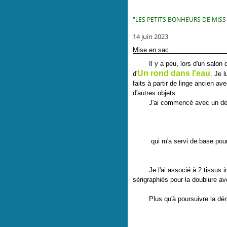
"LES PETITS BONHEURS DE MISS
14 juin 2023
Mise en sac
Il y a peu, lors d'un salon de c
Un rond dans l'eau
d'
. Je l
faits à partir de linge ancien av
d'autres objets.
J'ai commencé avec un des 3
qui m'a servi de base pour c
Je l'ai associé à 2 tissus im
sérigraphiés pour la doublure av
Plus qu'à poursuivre la dé