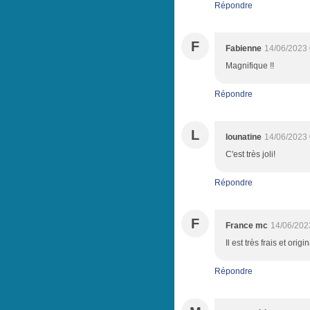
Répondre
F
Fabienne
14/06/2023 
Magnifique !!
Répondre
L
lounatine
14/06/2023 
C'est très joli!
Répondre
F
France mc
14/06/202
Il est très frais et ori
Répondre