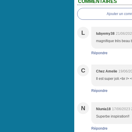
COMMENTAIRES
Ajouter un com
L
lubyemy38
21/06/202
magnifique très beau 
Répondre
C
Chez Amelie
19/06/2
Il est super joli.<br />
Répondre
N
Niunia18
17/06/2023 
Superbe inspiration!!
Répondre