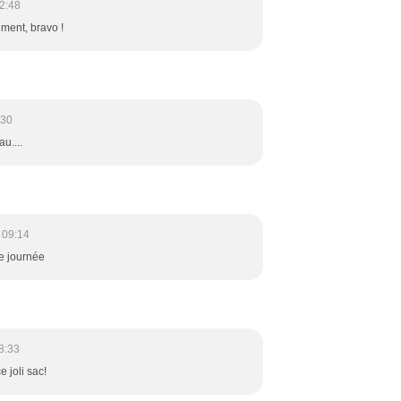
2:48
ment, bravo !
:30
u....
 09:14
ne journée
8:33
e joli sac!