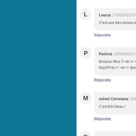
L
Loucat
17/06/2023 07
C'est une très bonne id
Répondre
P
Patricia
15/06/2023 1
Bonjour Miss T.<br /> <b
frais!!!!<br /> <br /> B
Répondre
M
mémé Christiane
15/
C'est très beau !
Répondre