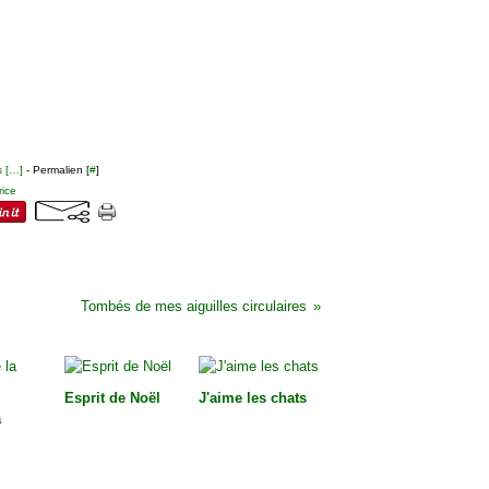
 [
…
]
- Permalien [
#
]
rice
Tombés de mes aiguilles circulaires
Esprit de Noël
J'aime les chats
a