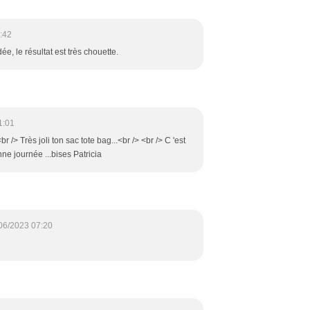
:42
ée, le résultat est très chouette.
1:01
r /> Très joli ton sac tote bag...<br /> <br /> C 'est
onne journée ...bises Patricia
06/2023 07:20