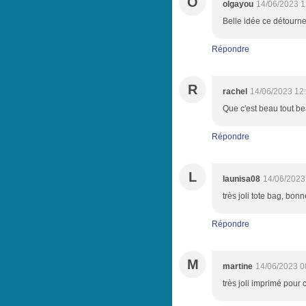
O
olgayou
14/06/2023 1
Belle idée ce détourne
Répondre
R
rachel
14/06/2023 12
Que c'est beau tout bea
Répondre
L
launisa08
14/06/2023
très joli tote bag, bon
Répondre
M
martine
14/06/2023 0
très joli imprimé pour c