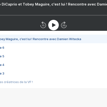
 DiCaprio et Tobey Maguire, c'est lui ! Rencontre avec Dam
bey Maguire, c'est lui ! Rencontre avec Damien Witecka
e 6
e 5
e 4
e 3
s créatrices de la VF !
e 2
e 1