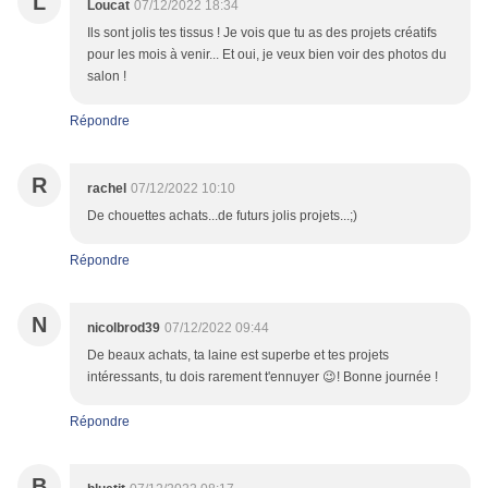
L
Loucat
07/12/2022 18:34
Ils sont jolis tes tissus ! Je vois que tu as des projets créatifs
pour les mois à venir... Et oui, je veux bien voir des photos du
salon !
Répondre
R
rachel
07/12/2022 10:10
De chouettes achats...de futurs jolis projets...;)
Répondre
N
nicolbrod39
07/12/2022 09:44
De beaux achats, ta laine est superbe et tes projets
intéressants, tu dois rarement t'ennuyer 😉! Bonne journée !
Répondre
B