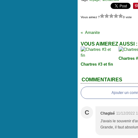
Vous aimez ?
0 vote
Amanite
VOUS AIMEREZ AUSSI :
Chartres 
Chartres #3 et fin
COMMENTAIRES
Ajouter un com
C
Chaglaé
11/12/2022 
J'avais le souvenir d'
Grande, il faut absolu