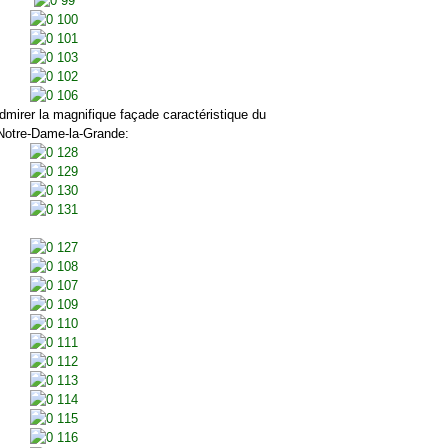
rer la magnifique façade caractéristique du
e Notre-Dame-la-Grande: