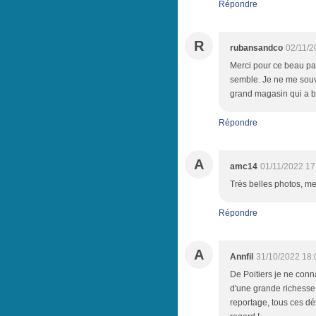
Répondre
R
rubansandco
02/11/2
Merci pour ce beau part
semble. Je ne me souvi
grand magasin qui a br
Répondre
A
amc14
01/11/2022 17
Très belles photos, me
Répondre
A
Annfil
31/10/2022 18:
De Poitiers je ne conna
d'une grande richesse 
reportage, tous ces dé