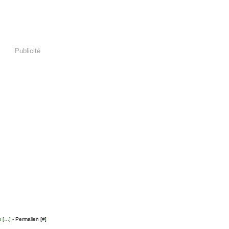
Publicité
 [
…
]
- Permalien [
#
]