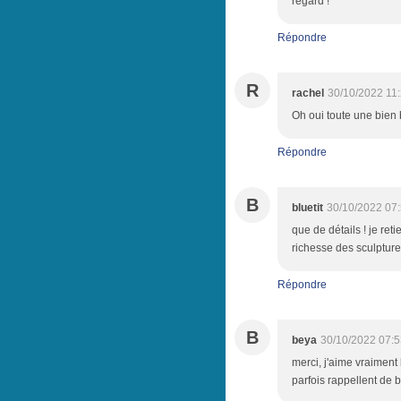
regard !
Répondre
R
rachel
30/10/2022 11
Oh oui toute une bien bel
Répondre
B
bluetit
30/10/2022 07
que de détails ! je ret
richesse des sculptur
Répondre
B
beya
30/10/2022 07:5
merci, j'aime vraiment
parfois rappellent de 