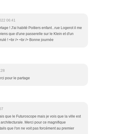
022 06:41
age ! J'ai habité Poitiers enfant...rue Logerot il me
ens que d'une passerelle sur le Klein et d'un
ulé ! <br /> <br /> Bonne journée
:28
rci pour le partage
07
is que le Futuroscope mais je vois que la ville est
architecturale. Merci pour ce magnifique
tails que l'on ne voit pas forcément au premier