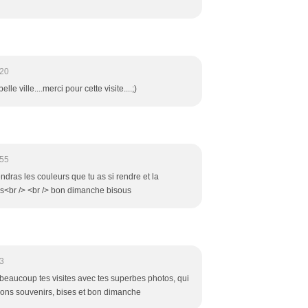
:20
le ville....merci pour cette visite....;)
:55
iendras les couleurs que tu as si rendre et la
es<br /> <br /> bon dimanche bisous
3
 beaucoup tes visites avec tes superbes photos, qui
bons souvenirs, bises et bon dimanche