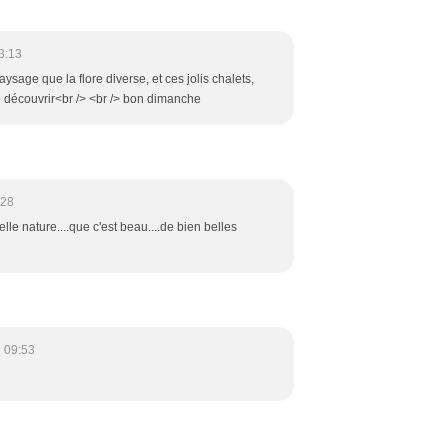
3:13
aysage que la flore diverse, et ces jolis chalets,
e découvrir<br /> <br /> bon dimanche
:28
le nature....que c'est beau....de bien belles
 09:53