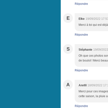
Répondre
E
Elke
19/09/2022 17:5
Merci à toi qui est dé
Répondre
S
Stéphanie
19/09/2022
Oh que ces photos son
de boulot ! Merci beau
Répondre
A
Annfil
18/09/2022 17:
Merci pour ces images 
cette saison, la pluie 
Répondre