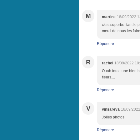
M
martine
18/09/2022 1
c'est superbe, tant le p
merci de nous les fair
Répondre
R
rachel
18/09/2022 10
Ouah toute une bien bel
fleurs....
Répondre
V
vinsareva
18/09/2022
Jolies photos.
Répondre