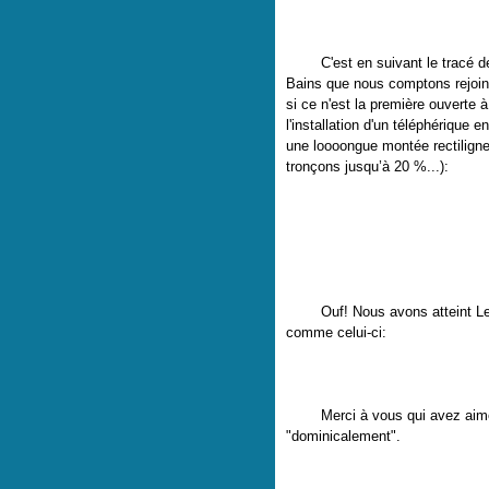
C'est en suivant le tracé de l'a
Bains que nous comptons rejoind
si ce n'est la première ouverte 
l'installation d'un téléphérique
une loooongue montée rectilign
tronçons jusqu’à 20 %...):
Ouf! Nous avons atteint Le R
comme celui-ci:
Merci à vous qui avez aimé l'a
"dominicalement".