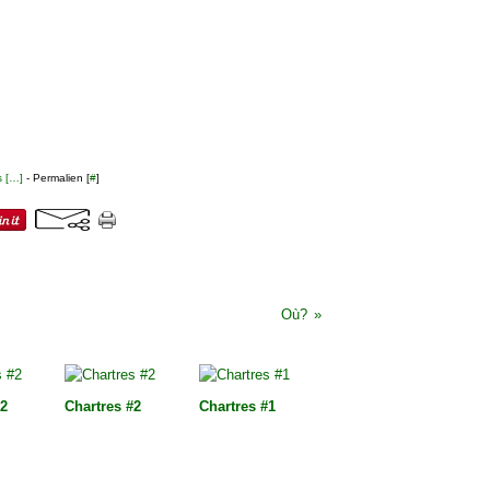
 [
…
]
- Permalien [
#
]
Où?
#2
Chartres #2
Chartres #1