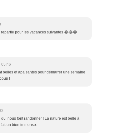
3
jà repartie pour les vacances suivantes 😂😂😂
 05:46
t belles et apaisantes pour démarrer une semaine
coup !
32
qui nous font randonner ! La nature est belle à
a fait un bien immense.