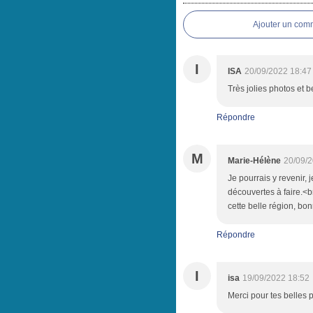
Ajouter un com
I
ISA
20/09/2022 18:47
Très jolies photos et b
Répondre
M
Marie-Hélène
20/09/2
Je pourrais y revenir, 
découvertes à faire.<br
cette belle région, b
Répondre
I
isa
19/09/2022 18:52
Merci pour tes belles p