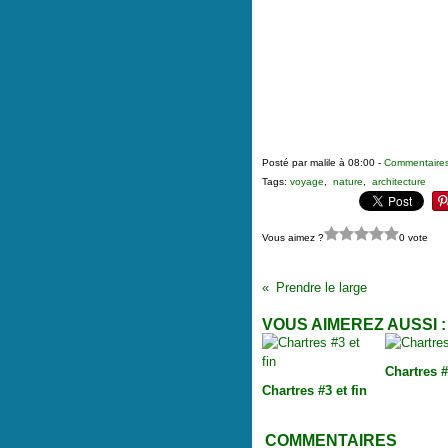
Posté par malile à 08:00 -
Commentaires
Tags:
voyage
,
nature
,
architecture
Vous aimez ?
0 vote
Prendre le large
VOUS AIMEREZ AUSSI :
Chartres 
Chartres #3 et fin
COMMENTAIRES