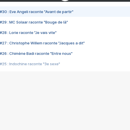
#30 : Eve Angeli raconte "Avant de partir"
#29 : MC Solaar raconte "Bouge de là"
28 : Lorie raconte "Je vais vite"
#27 : Christophe Willem raconte "Jacques a dit"
#26 : Chimène Badi raconte "Entre nous"
#25 : Indochine raconte "3e sexe"
#24 : Zaho raconte "C'est chelou"
#23 : Patrick Bruel raconte "Au café des délices"
#22 : Kyo raconte "Le chemin"
#21 : Nolwenn Leroy raconte "Cassé"
#20 : Patrick Hernandez raconte "Born to be alive"
#19 : Lorie raconte "Près de moi"