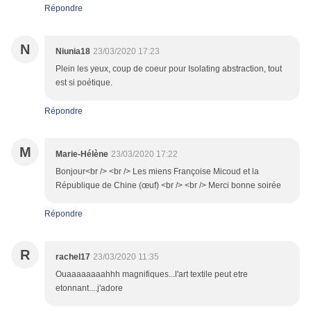
Répondre
N
Niunia18
23/03/2020 17:23
Plein les yeux, coup de coeur pour Isolating abstraction, tout
est si poétique.
Répondre
M
Marie-Hélène
23/03/2020 17:22
Bonjour<br /> <br /> Les miens Françoise Micoud et la
République de Chine (œuf) <br /> <br /> Merci bonne soirée
Répondre
R
rachel17
23/03/2020 11:35
Ouaaaaaaaahhh magnifiques...l'art textile peut etre
etonnant....j'adore