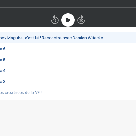
bey Maguire, c'est lui ! Rencontre avec Damien Witecka
e 6
e 5
e 4
e 3
s créatrices de la VF !
e 2
e 1
e Mektoub My Love arrive enfin ! Rencontre avec Shaïn Boumedine et Sal