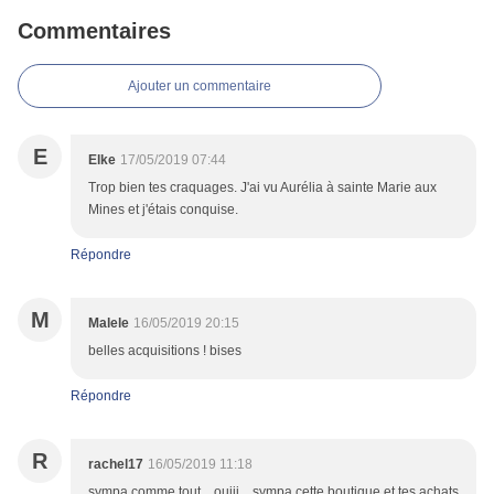
Commentaires
Ajouter un commentaire
E
Elke
17/05/2019 07:44
Trop bien tes craquages. J'ai vu Aurélia à sainte Marie aux
Mines et j'étais conquise.
Répondre
M
Malele
16/05/2019 20:15
belles acquisitions ! bises
Répondre
R
rachel17
16/05/2019 11:18
sympa comme tout....ouiii....sympa cette boutique et tes achats