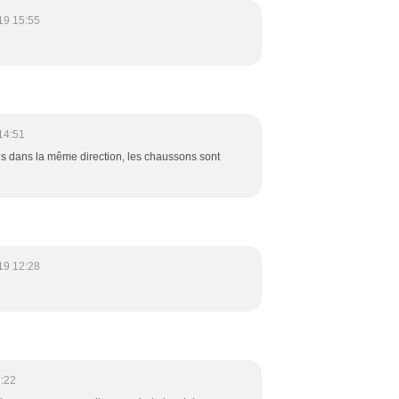
19 15:55
14:51
us dans la même direction, les chaussons sont
19 12:28
:22