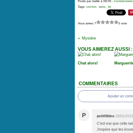
Posté par malile à 08:00 -
Commentaires
Tags:
crochet
,
laine
,
kit
Vous aimez ?
0 vote
Mystère
VOUS AIMEREZ AUSSI :
Chat alors!
Marguerit
COMMENTAIRES
Ajouter un com
P
petitfilbleu
28/01/201
C'est vrai que cette lai
J'espère que tes écure