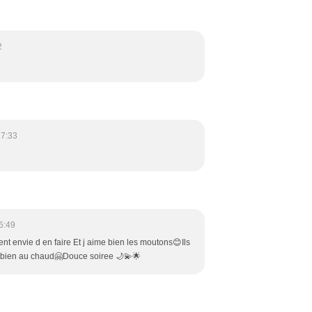
2
17:33
6:49
nt envie d en faire Et j aime bien les moutons😊Ils
ds bien au chaud🤗Douce soiree 🌙💫🌟