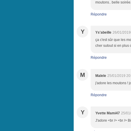
moutons.. belle soirée
Répondre
Y
Ys'abeille
26/01/2019
ça c'est sûr que les m
cher sutout si en plus 
Répondre
M
Malele
25/01/2019 20
j'adore les moutons ! 
Répondre
Y
Yvette Mami47
25/01
J'adore <br /> <br /> B