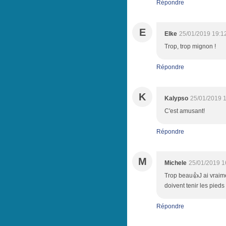
Répondre
E
Elke
25/01/2019 19:1
Trop, trop mignon !
Répondre
K
Kalypso
25/01/2019 
C'est amusant!
Répondre
M
Michele
25/01/2019 1
Trop beau👍J ai vraime
doivent tenir les pie
Répondre