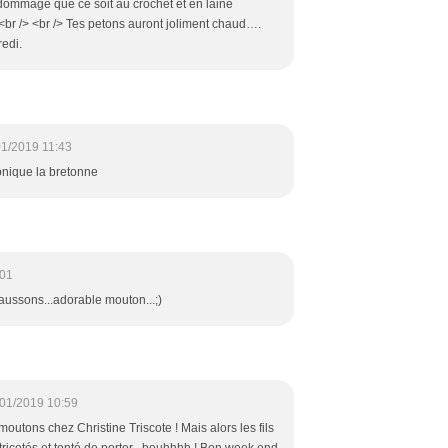
 dommage que ce soit au crochet et en laine
).<br /> <br /> Tes petons auront joliment chaud….
redi.
01/2019 11:43
monique la bretonne
:01
aussons...adorable mouton...;)
01/2019 10:59
outons chez Christine Triscote ! Mais alors les fils