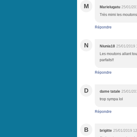
M
Marielugatu
25/01/20
Très mimi les moutons
Répondre
N
Niunia18
25/01/2019 
Les moutons allant to
parfaits!!
Répondre
D
dame tatale
25/01/20
trop sympa lol
Répondre
B
brigitte
25/01/2019 12