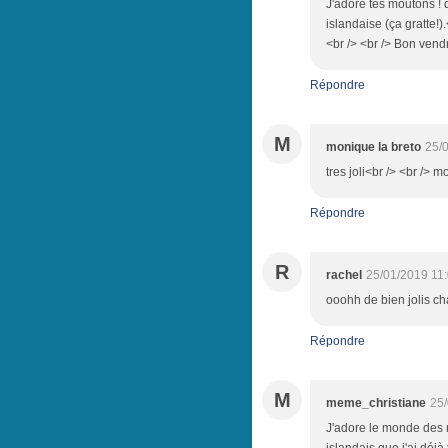
J'adore tes moutons !
islandaise (ça gratte!
<br /> <br /> Bon vend
Répondre
M
monique la breto
25/
tres joli<br /> <br /> 
Répondre
R
rachel
25/01/2019 11
ooohh de bien jolis ch
Répondre
M
meme_christiane
25/
J'adore le monde des m