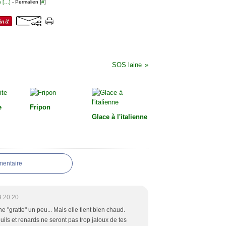
 [
…
]
- Permalien [
#
]
SOS laine
e
Fripon
Glace à l'italienne
mentaire
9 20:20
ne "gratte" un peu... Mais elle tient bien chaud.
uils et renards ne seront pas trop jaloux de tes