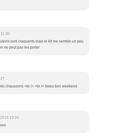
.
 11:30
outons sont craquants mais le kit me semble un peu
on ne peut pas les porter
:27
jolis chaussons <br /> <br /> bises bon weekend
/2019 19:34
ises