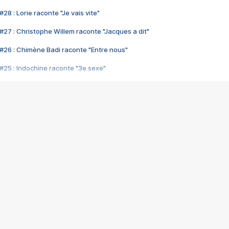
28 : Lorie raconte "Je vais vite"
#27 : Christophe Willem raconte "Jacques a dit"
#26 : Chimène Badi raconte "Entre nous"
#25 : Indochine raconte "3e sexe"
#24 : Zaho raconte "C'est chelou"
#23 : Patrick Bruel raconte "Au café des délices"
#22 : Kyo raconte "Le chemin"
#21 : Nolwenn Leroy raconte "Cassé"
#20 : Patrick Hernandez raconte "Born to be alive"
#19 : Lorie raconte "Près de moi"
#18 : Michael Jones raconte "A nos actes manqués" (avec Jean-Jacque
#17 : Khaled raconte "Aïcha"