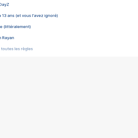
 DayZ
 a 13 ans (et vous l'avez ignoré)
e (littéralement)
im Rayan
 toutes les règles
s les jeux vidéo
us choquant de Rockstar ? - Le scandale BULLY
e plus moche de Steam
du RÊVE tourne au CAUCHEMAR
pendant 8 heures
it… à tort
umiliés par un jeu vidéo
ire - Final Fantasy 8