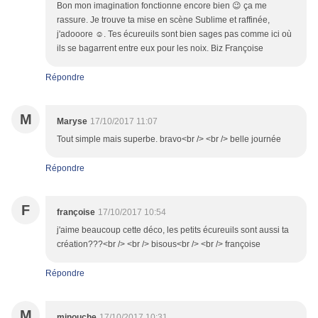
Bon mon imagination fonctionne encore bien 😉 ça me
rassure. Je trouve ta mise en scène Sublime et raffinée,
j'adooore ☺. Tes écureuils sont bien sages pas comme ici où
ils se bagarrent entre eux pour les noix. Biz Françoise
Répondre
M
Maryse
17/10/2017 11:07
Tout simple mais superbe. bravo<br /> <br /> belle journée
Répondre
F
françoise
17/10/2017 10:54
j'aime beaucoup cette déco, les petits écureuils sont aussi ta
création???<br /> <br /> bisous<br /> <br /> françoise
Répondre
M
minouche
17/10/2017 10:31