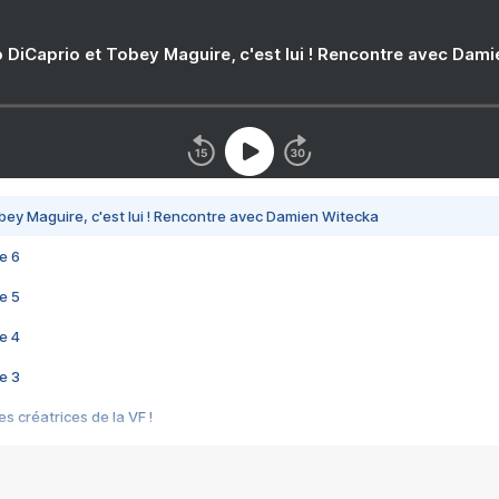
 DiCaprio et Tobey Maguire, c'est lui ! Rencontre avec Dam
bey Maguire, c'est lui ! Rencontre avec Damien Witecka
e 6
e 5
e 4
e 3
s créatrices de la VF !
e 2
e 1