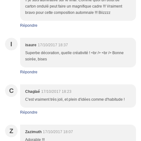
!! je suis admirative sur le final. Comme quoi un bout de
carton ondulé peut faire un magnifique cadre !!! Vraiment
bravo pour cette composition automnale !!! Biizzzz
Répondre
I
isaure
17/10/2017 18:37
Superbe décoration, quelle créativité ! <br /> <br /> Bonne
soirée, bises
Répondre
C
Chaglaé
17/10/2017 18:23
C'est vraiment très joli, et plein d'idées comme d'habitude !
Répondre
Z
Zazimuth
17/10/2017 18:07
Adorable !!!