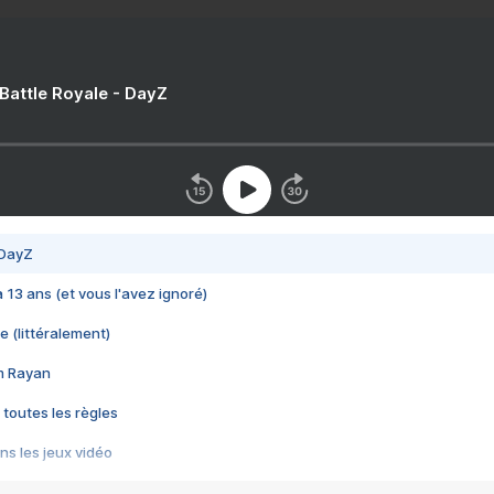
 Battle Royale - DayZ
 DayZ
 a 13 ans (et vous l'avez ignoré)
e (littéralement)
im Rayan
 toutes les règles
s les jeux vidéo
us choquant de Rockstar ? - Le scandale BULLY