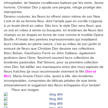
inhospitalier, de falaises rocailleuses battues par les vents. Jeune
homme, Christian Dior y ajoute une pergola, refuge protégé des
intempéries.
Devenu couturier, les fleurs lui offrent vision même de son New
Look et de sa femme-fleur, dont l'ample jupe en corolle s'oppose
à un buste étroit en calice. Dès lors, le style Dior sera fleuri, que
ce soit en robes à semis ou bouquets, en broderies de fleurs des
champs ou en drapés en forme de rose comme le modèle Opéra
Bouffe. A l'instar des peintres impressionnistes qui installaient
leurs chevalets en pleine nature, c'est au milieu de son jardin et
entouré de fleurs que Christian Dior dessine ses collections.
Marc Bohan, Gianfranco Ferré ou John Galliano, également
jardiniers dans l'âme, fleuriront souvent leurs collections de
broderies pastorales. Raf Simons, pour sa première collection
chez Dior, fait défiler ses mannequins entre des murs tapissés de
fleurs fraîches (je vous recommande vivement le film
Dior et
Moi
). Maria Grazia Chiuri crée, quant à elle, des broderies
incomparables, composées de délicats pétales de soie teints
artisanalement et suggérant des fleurs échappées d'un herbier".
Place aux images: