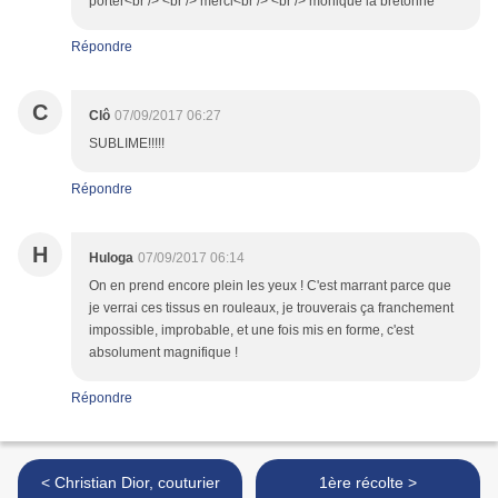
porter<br /> <br /> merci<br /> <br /> monique la bretonne
Répondre
C
Clô
07/09/2017 06:27
SUBLIME!!!!!
Répondre
H
Huloga
07/09/2017 06:14
On en prend encore plein les yeux ! C'est marrant parce que
je verrai ces tissus en rouleaux, je trouverais ça franchement
impossible, improbable, et une fois mis en forme, c'est
absolument magnifique !
Répondre
< Christian Dior, couturier
1ère récolte >