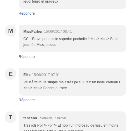
jeudi lourd et orageux
Répondre
M
MissParker
15/06/2017 08:41
CC... Bravo pour cette superbe pochette !!!<br /> <br /> Belle
journée Miss, bisous
Répondre
E
Elke
15/06/2017 07:01
Peut être toute simple mais très jolie ! C'est un beau cadeau !
<br /> <br /> Bonne journée
Répondre
T
tant'ann
15/06/2017 06:58
Très joli !<br /> <br /> Et hop ! un morceau de tissu en moins