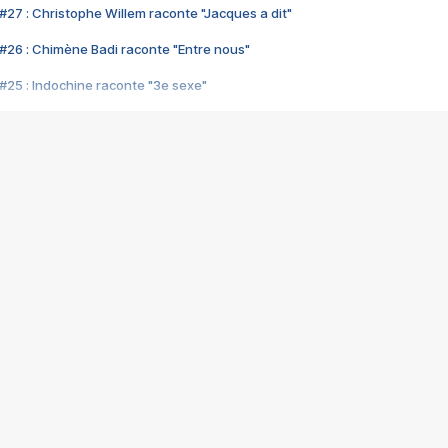
#27 : Christophe Willem raconte "Jacques a dit"
#26 : Chimène Badi raconte "Entre nous"
#25 : Indochine raconte "3e sexe"
#24 : Zaho raconte "C'est chelou"
#23 : Patrick Bruel raconte "Au café des délices"
#22 : Kyo raconte "Le chemin"
#21 : Nolwenn Leroy raconte "Cassé"
#20 : Patrick Hernandez raconte "Born to be alive"
#19 : Lorie raconte "Près de moi"
#18 : Michael Jones raconte "A nos actes manqués" (avec Jean-Jacque
#17 : Khaled raconte "Aïcha"
#16 : Corneille raconte "Parce qu'on vient de loin"
#15 : Indochine raconte "L'aventurier"