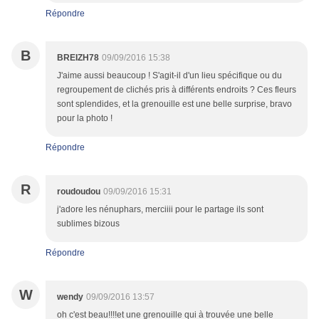
Répondre
B
BREIZH78
09/09/2016 15:38
J'aime aussi beaucoup ! S'agit-il d'un lieu spécifique ou du
regroupement de clichés pris à différents endroits ? Ces fleurs
sont splendides, et la grenouille est une belle surprise, bravo
pour la photo !
Répondre
R
roudoudou
09/09/2016 15:31
j'adore les nénuphars, merciiii pour le partage ils sont
sublimes bizous
Répondre
W
wendy
09/09/2016 13:57
oh c'est beau!!!!et une grenouille qui à trouvée une belle