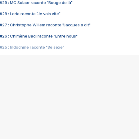
#29 : MC Solaar raconte "Bouge de là"
28 : Lorie raconte "Je vais vite"
#27 : Christophe Willem raconte "Jacques a dit"
#26 : Chimène Badi raconte "Entre nous"
#25 : Indochine raconte "3e sexe"
#24 : Zaho raconte "C'est chelou"
#23 : Patrick Bruel raconte "Au café des délices"
#22 : Kyo raconte "Le chemin"
#21 : Nolwenn Leroy raconte "Cassé"
#20 : Patrick Hernandez raconte "Born to be alive"
#19 : Lorie raconte "Près de moi"
#18 : Michael Jones raconte "A nos actes manqués" (avec Jean-Jacque
#17 : Khaled raconte "Aïcha"