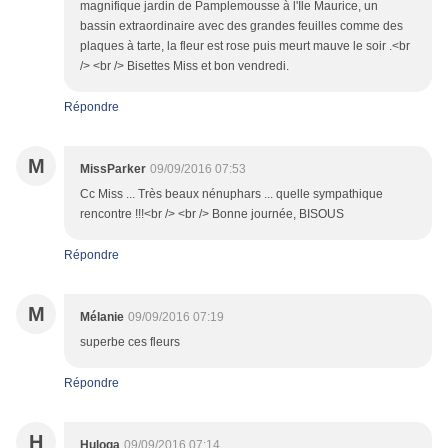
magnifique jardin de Pamplemousse à l'Ile Maurice, un
bassin extraordinaire avec des grandes feuilles comme des
plaques à tarte, la fleur est rose puis meurt mauve le soir .<br
/> <br /> Bisettes Miss et bon vendredi.
Répondre
M
MissParker
09/09/2016 07:53
Cc Miss ... Très beaux nénuphars ... quelle sympathique
rencontre !!!<br /> <br /> Bonne journée, BISOUS
Répondre
M
Mélanie
09/09/2016 07:19
superbe ces fleurs
Répondre
H
Huloga
09/09/2016 07:14