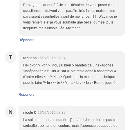
l'hexagone cartonné ? Je suis désolée de vous poser ces
questions qui doivent vous paraître très futiles mais qui me
paraissent essentielles avant de me lancer ! ! ! ! D'avance je
vous remercie et je vous souhaite une belle journée toute
frisquette mais ensoleillée. My thanh
Répondre
T
tant'ann
16/02/2016 07:34
Hello<br /> <br /> Moi, j'ai bien 5 bandes de 8 hexagones
"indépendantes" .<br /> <br /> Me reste donc à assembler 4
d'entre-elles.<br /> <br /> Quelle est la meilleure technique
pour le faire ?<br /> <br /> Merci.<br /> <br /> Bonne journée.
Répondre
N
nicole C
16/02/2016 07:32
La suite au prochain numéro, j'ai hâte ! Je ne réalise pas cette
corbeille trop nulle en couture, mais j'apprécie beaucoup de