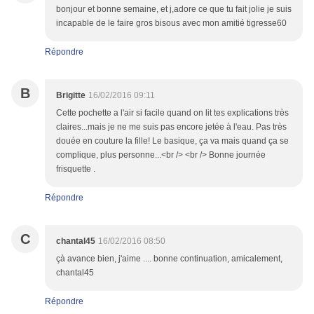
bonjour et bonne semaine, et j,adore ce que tu fait jolie je suis
incapable de le faire gros bisous avec mon amitié tigresse60
Répondre
B
Brigitte
16/02/2016 09:11
Cette pochette a l'air si facile quand on lit tes explications très
claires...mais je ne me suis pas encore jetée à l'eau. Pas très
douée en couture la fille! Le basique, ça va mais quand ça se
complique, plus personne...<br /> <br /> Bonne journée
frisquette .
Répondre
C
chantal45
16/02/2016 08:50
çà avance bien, j'aime .... bonne continuation, amicalement,
chantal45
Répondre