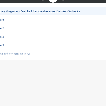
bey Maguire, c'est lui ! Rencontre avec Damien Witecka
e 6
e 5
e 4
e 3
s créatrices de la VF !
e 2
e 1
e Mektoub My Love arrive enfin ! Rencontre avec Shaïn Boumedine et Sal
i : après Toni en famille
elle réalise le bouleversant Dites lui que je l'aime
ais ! Rencontre autour de Vie privée de Rebecca Zlotowski